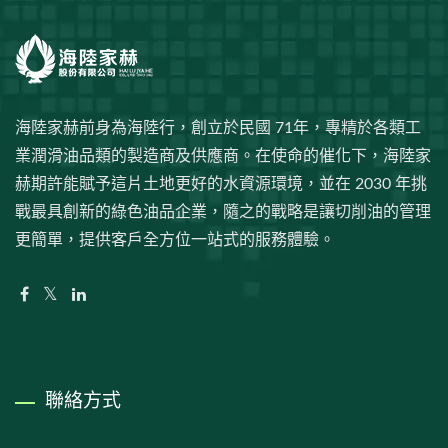
海陸家赫前身為海陸行，創立於民國 71年，專精於各類工
業潤滑油品類的製造商及供應商。在使命的催化下，海陸家
赫期許能賦予這片土地更好的水資源環境，並在 2030 年挑
戰最具創新的綠色油品企業，隨之的戰略是讓切削油的管理
更簡單，提供客戶全方位一站式的服務體驗。
聯絡方式