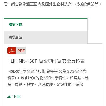
理，銷售對象涵蓋國內及國外生產製造業、機械設備業等。
檔案下載
關聯產品
HLJH NN-158T 油性切削油 安全資料表
MSDS(化學品安全技術說明書) 又為 SDS(安全資
料表) ，包含物質的物理和化學特性，如熔點、沸
點、閃點、儲存、泄漏處理、燃爆性能，確保
HLJH...
下載