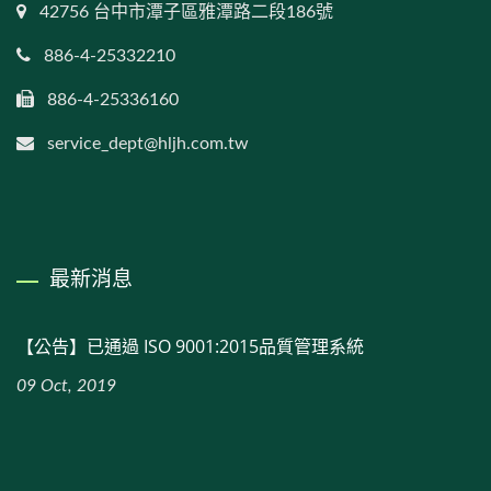
42756 台中市潭子區雅潭路二段186號
886-4-25332210
886-4-25336160
service_dept@hljh.com.tw
最新消息
【公告】已通過 ISO 9001:2015品質管理系統
09 Oct, 2019