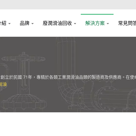
介紹
品牌
廢潤滑油回收
解決方案
常見問
行，創立於民國 71年，專精於各類工業潤滑油品類的製造商及供應商。在
的戰略是讓切削油的管理更簡單，提供客戶全方位一站式的服務體驗。
削油