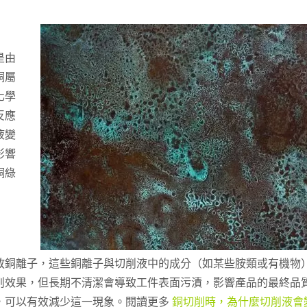
是由
銅屬
化學
反應
液變
影響
銅綠
放銅離子，這些銅離子與切削液中的成分（如某些胺類或有機物
削效果，但長期不清潔會導致工件表面污漬，影響產品的最終品
，可以有效減少這一現象。閱讀更多
銅切削時，為什麼切削液會