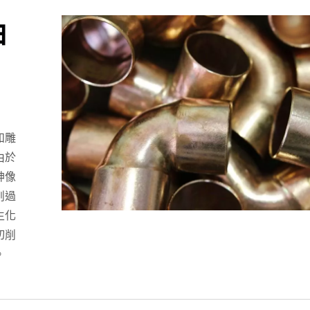
油
和雕
由於
神像
削過
生化
切削
。