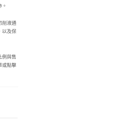
命。
切削液通
，以及保
比例與售
單或點擊