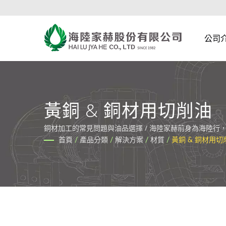
公司
黃銅 & 銅材用切削油
銅材加工的常見問題與油品選擇 / 海陸家赫前身為海陸
境，並在 2030 年挑戰最具創新的綠色油品企業，隨之
首頁
/
產品分類
/
解決方案
/
材質
/
黃銅 & 銅材用切