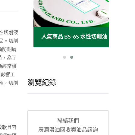
性切削液
切削油
人氣商品 BS-6S 水性切削油
人
品。切削
預防銅屑
時，為了
須經常檢
，影響工
瀏覽紀錄
殖，切削
聯絡我們
較軟且容
廢潤滑油回收與油品諮詢