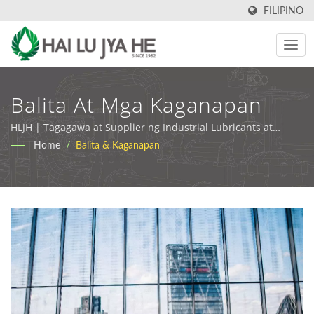
FILIPINO
Balita At Mga Kaganapan
HLJH | Tagagawa at Supplier ng Industrial Lubricants at
Metalworking Fluids sa Taiwan
Home
/
Balita & Kaganapan