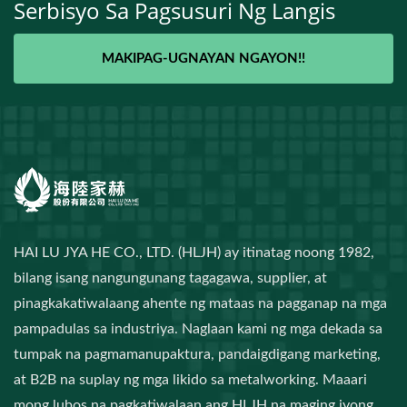
Serbisyo Sa Pagsusuri Ng Langis
MAKIPAG-UGNAYAN NGAYON!!
HAI LU JYA HE CO., LTD. (HLJH) ay itinatag noong 1982,
bilang isang nangungunang tagagawa, supplier, at
pinagkakatiwalaang ahente ng mataas na pagganap na mga
pampadulas sa industriya. Naglaan kami ng mga dekada sa
tumpak na pagmamanupaktura, pandaigdigang marketing,
at B2B na suplay ng mga likido sa metalworking. Maaari
mong lubos na pagkatiwalaan ang HLJH na maging iyong