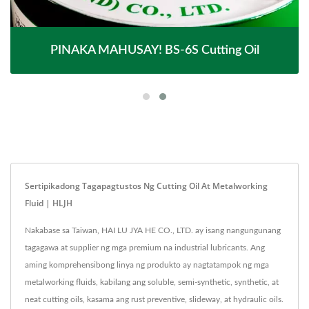
PINAKA MAHUSAY! BS-6S Cutting Oil
Sertipikadong Tagapagtustos Ng Cutting Oil At Metalworking
Fluid | HLJH
Nakabase sa Taiwan, HAI LU JYA HE CO., LTD. ay isang nangungunang
tagagawa at supplier ng mga premium na industrial lubricants. Ang
aming komprehensibong linya ng produkto ay nagtatampok ng mga
metalworking fluids, kabilang ang soluble, semi-synthetic, synthetic, at
neat cutting oils, kasama ang rust preventive, slideway, at hydraulic oils.