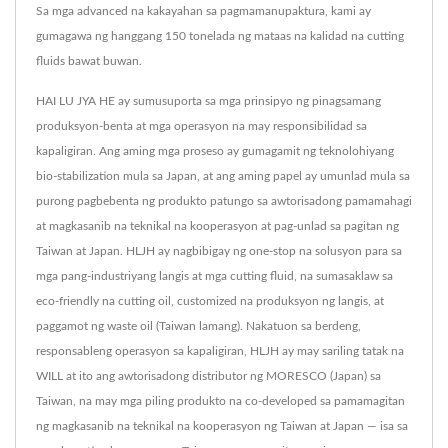
Sa mga advanced na kakayahan sa pagmamanupaktura, kami ay
gumagawa ng hanggang 150 tonelada ng mataas na kalidad na cutting
fluids bawat buwan.
HAI LU JYA HE ay sumusuporta sa mga prinsipyo ng pinagsamang
produksyon-benta at mga operasyon na may responsibilidad sa
kapaligiran. Ang aming mga proseso ay gumagamit ng teknolohiyang
bio-stabilization mula sa Japan, at ang aming papel ay umunlad mula sa
purong pagbebenta ng produkto patungo sa awtorisadong pamamahagi
at magkasanib na teknikal na kooperasyon at pag-unlad sa pagitan ng
Taiwan at Japan. HLJH ay nagbibigay ng one-stop na solusyon para sa
mga pang-industriyang langis at mga cutting fluid, na sumasaklaw sa
eco-friendly na cutting oil, customized na produksyon ng langis, at
paggamot ng waste oil (Taiwan lamang). Nakatuon sa berdeng,
responsableng operasyon sa kapaligiran, HLJH ay may sariling tatak na
WILL at ito ang awtorisadong distributor ng MORESCO (Japan) sa
Taiwan, na may mga piling produkto na co-developed sa pamamagitan
ng magkasanib na teknikal na kooperasyon ng Taiwan at Japan — isa sa