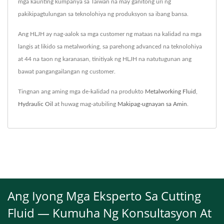
mga kaunting kumpanya sa Taiwan na may ganitong uri ng
pakikipagtulungan sa teknolohiya ng produksyon sa ibang bansa.
Ang HLJH ay nag-aalok sa mga customer ng mataas na kalidad na mga
langis at likido sa metalworking, sa parehong advanced na teknolohiya
at 44 na taon ng karanasan, tinitiyak ng HLJH na natutugunan ang
bawat pangangailangan ng customer.
Tingnan ang aming mga de-kalidad na produkto
Metalworking Fluid
,
Hydraulic Oil
at huwag mag-atubiling
Makipag-ugnayan sa Amin
.
Ang Iyong Mga Eksperto Sa Cutting
Fluid — Kumuha Ng Konsultasyon At