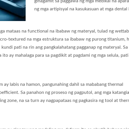
ginagamit sa paggawa ng mga medikal na apara
ng mga artipisyal na kasukasuan at mga dental 
a mataas na functional na ibabaw ng materyal, tulad ng wettabi
cro-textured na mga estruktura sa ibabaw ng purong titanium, h
 kundi pati na rin ang pangkalahatang pagganap ng materyal. Sa
ito ay mahalaga para sa pagdikit at pagdami ng mga selula, pati 
 ay labis na hamon, pangunahing dahil sa mababang thermal
oefficient. Sa panahon ng proseso ng pagputol, ang mga katangia
ing zone, na sa turn ay nagpapataas ng pagkasira ng tool at ther