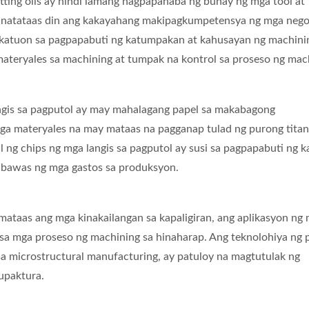
ting oils ay hindi lamang nagpapahaba ng buhay ng mga tool at
inatataas din ang kakayahang makipagkumpetensya ng mga nego
nakatuon sa pagpapabuti ng katumpakan at kahusayan ng machini
ateryales sa machining at tumpak na kontrol sa proseso ng mac
angis sa pagputol ay may mahalagang papel sa makabagong
a materyales na may mataas na pagganap tulad ng purong titan
l ng chips ng mga langis sa pagputol ay susi sa pagpapabuti ng k
abawas ng mga gastos sa produksyon.
ataas ang mga kinakailangan sa kapaligiran, ang aplikasyon ng
l sa mga proseso ng machining sa hinaharap. Ang teknolohiya ng 
sa microstructural manufacturing, ay patuloy na magtutulak ng
upaktura.