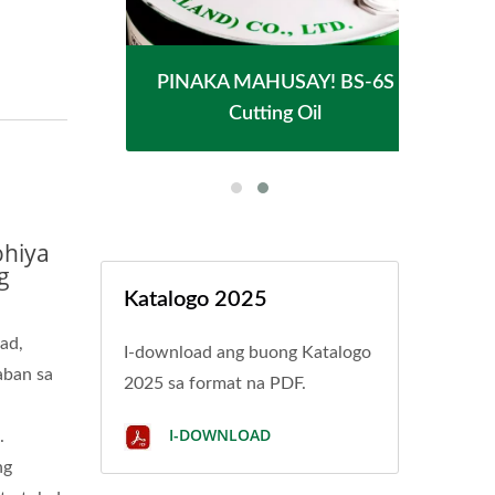
S-9
PINAKA MAHUSAY! BS-6S
PI
Cutting Oil
ohiya
g
Katalogo 2025
ad,
I-download ang buong Katalogo
aban sa
2025 sa format na PDF.
I-DOWNLOAD
.
ng