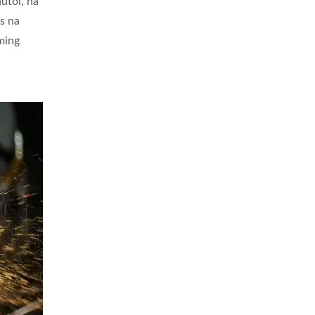
utol, na
s na
ming