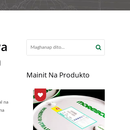
wa
a
Mainit Na Produkto
l na
 na