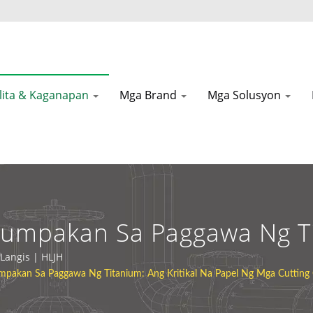
lita & Kaganapan
Mga Brand
Mga Solusyon
umpakan Sa Paggawa Ng Tit
ing Oil Sa Tumpak Na Pagpu
 Langis | HLJH
pakan Sa Paggawa Ng Titanium: Ang Kritikal Na Papel Ng Mga Cutting 
ant Manufacturer | HLJH