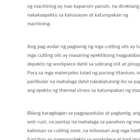
ng machining ay mas kapansin-pansin, na direktang
nakakaapekto sa kahusayan at katumpakan ng
machining.
Ang pag-andar ng paglamig ng mga cutting oils ay i
mga cutting oils ay maaaring epektibong magpalabas 
depekto ng workpiece dahil sa sobrang init at pino
Para sa mga materyales tulad ng purong titanium, 
partikular na mahalaga dahil nakakatulong ito sa p
ang epekto ng thermal stress sa katumpakan ng mac
Bilang karagdagan sa pagpapadulas at paglamig, ang
anti-rust, na pantay na mahalaga sa panahon ng mac
kalinisan sa cutting zone, na iniiwasan ang mga had
function ay nagpoprotekta sa workpiece at tool mul