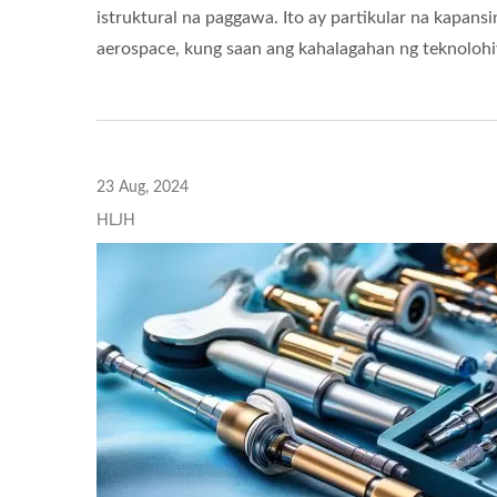
istruktural na paggawa. Ito ay partikular na kapan
aerospace, kung saan ang kahalagahan ng teknolohiy
PINAKA MAHUSAY! BS-9
PIN
Cutting Oil
23 Aug, 2024
HLJH