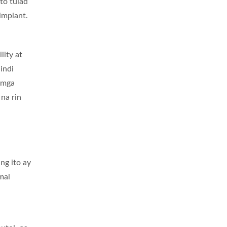
to tulad
implant.
lity at
indi
 mga
na rin
ng ito ay
mal