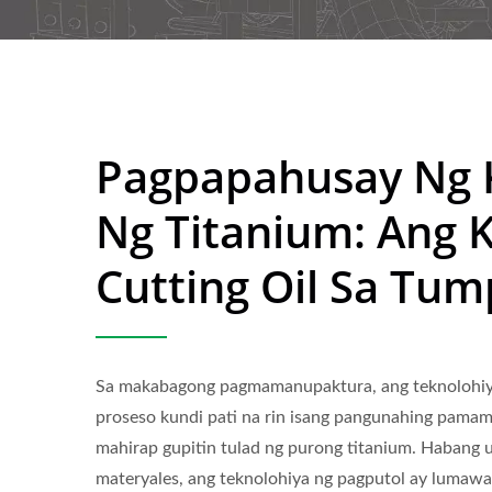
Pagpapahusay Ng
Ng Titanium: Ang K
Cutting Oil Sa Tu
Sa makabagong pagmamanupaktura, ang teknolohiya
proseso kundi pati na rin isang pangunahing pama
mahirap gupitin tulad ng purong titanium. Habang
materyales, ang teknolohiya ng pagputol ay lumawa