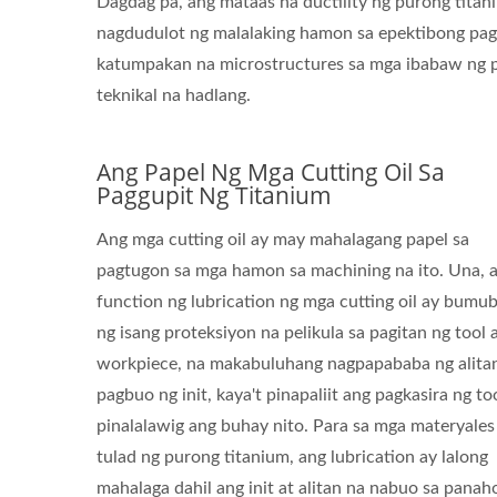
Dagdag pa, ang mataas na ductility ng purong titan
nagdudulot ng malalaking hamon sa epektibong pag
katumpakan na microstructures sa mga ibabaw ng 
teknikal na hadlang.
Ang Papel Ng Mga Cutting Oil Sa
Paggupit Ng Titanium
Ang mga cutting oil ay may mahalagang papel sa
pagtugon sa mga hamon sa machining na ito. Una, 
function ng lubrication ng mga cutting oil ay bumu
ng isang proteksiyon na pelikula sa pagitan ng tool 
workpiece, na makabuluhang nagpapababa ng alitan
pagbuo ng init, kaya't pinapaliit ang pagkasira ng to
pinalalawig ang buhay nito. Para sa mga materyales
tulad ng purong titanium, ang lubrication ay lalong
mahalaga dahil ang init at alitan na nabuo sa panah