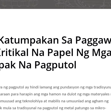
 Katumpakan Sa Pagga
ritikal Na Papel Ng Mg
mpak Na Pagputol
 ng pagputol ay hindi lamang ang pundasyon ng mga tradisyuna
maraan para harapin ang mga hamon na dulot ng mga materyales
 umuusad ang teknolohiya at mabilis na umuunlad ang agham ng
k mula sa tradisyunal na pagputol ng metal patungo sa mikro-