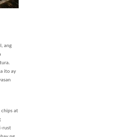
l, ang
a
tura.
a ito ay
wasan
 chips at
g
i-rust
uhay ng