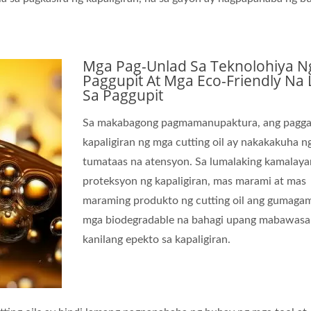
Mga Pag-Unlad Sa Teknolohiya N
Paggupit At Mga Eco-Friendly Na 
Sa Paggupit
Sa makabagong pagmamanupaktura, ang pagga
kapaligiran ng mga cutting oil ay nakakakuha n
tumataas na atensyon. Sa lumalaking kamalaya
proteksyon ng kapaligiran, mas marami at mas
maraming produkto ng cutting oil ang gumagam
mga biodegradable na bahagi upang mabawasa
kanilang epekto sa kapaligiran.