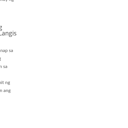
g
Langis
nap sa
g
n sa
it ng
n ang