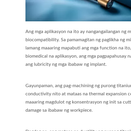
Ang mga aplikasyon na ito ay nangangailangan ng mg
biocompatibility. Sa pamamagitan ng paglikha ng mi
lamang maaaring mapabuti ang mga function na ito,
biomedical na aplikasyon, ang mga pagpapahusay na 
ang lubricity ng mga ibabaw ng implant.
Gayunpaman, ang pag-machining ng purong titanium
conductivity nito at mataas na thermal expansion c
maaaring magdulot ng konsentrasyon ng init sa cutt
damage sa ibabaw ng workpiece.