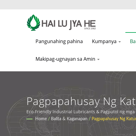
Pangunahing pahina
Kumpanya
Ba
Makipag-ugnayan sa Amin
Pagpapahusay Ng Kat
Na Papel Ng Mga Cutt
Eco-Friendly Industrial Lubricants & Pagputol ng mga
Home
/
Balita & Kaganapan
/
Pagpapahusay Ng Katum
Cutting Oil At Lubric