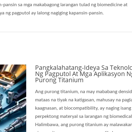
sin-pansin sa mga makabagong larangan tulad ng biomedicine at
a ng pagputol ay lalong nagiging kapansin-pansin.
AKA MAHUSAY! BS-6S
PINAKA MAHUSAY! B
Cutting Oil
Cutting Oil
Pangkalahatang-Ideya Sa Teknol
Ng Pagputol At Mga Aplikasyon N
Purong Titanium
Ang purong titanium, na may mababang densid
mataas na tiyak na katigasan, mahusay na pagl
kaagnasan, at biocompatibility, ay naging isang
perpektong materyal sa larangan ng biomedical
Halimbawa, ang purong titanium ay malawaka