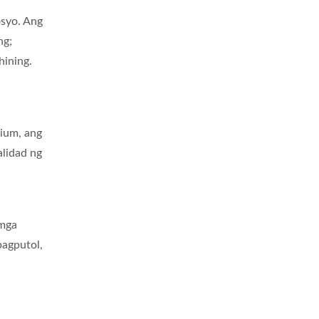
syo. Ang
ng;
hining.
ium, ang
alidad ng
 mga
pagputol,