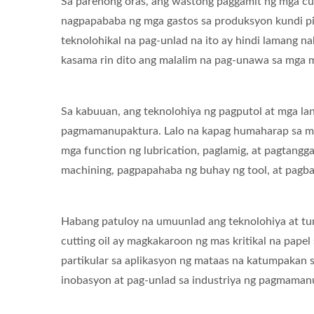
Sa parehong oras, ang wastong paggamit ng mga cut
nagpapababa ng mga gastos sa produksyon kundi p
teknolohikal na pag-unlad na ito ay hindi lamang 
kasama rin dito ang malalim na pag-unawa sa mga m
Sa kabuuan, ang teknolohiya ng pagputol at mga l
pagmamanupaktura. Lalo na kapag humaharap sa mg
mga function ng lubrication, paglamig, at pagtangga
machining, pagpapahaba ng buhay ng tool, at pagb
Habang patuloy na umuunlad ang teknolohiya at tum
cutting oil ay magkakaroon ng mas kritikal na pape
partikular sa aplikasyon ng mataas na katumpakan 
inobasyon at pag-unlad sa industriya ng pagmaman