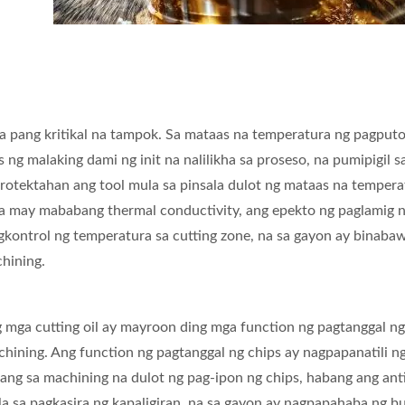
sa pang kritikal na tampok. Sa mataas na temperatura ng pagputo
ng malaking dami ng init na nalilikha sa proseso, na pumipigil s
protektahan ang tool mula sa pinsala dulot ng mataas na tempera
na may mababang thermal conductivity, ang epekto ng paglamig n
agkontrol ng temperatura sa cutting zone, na sa gayon ay binaba
hining.
 mga cutting oil ay mayroon ding mga function ng pagtanggal ng
hining. Ang function ng pagtanggal ng chips ay nagpapanatili n
lang sa machining na dulot ng pag-ipon ng chips, habang ang ant
a sa pagkasira ng kapaligiran, na sa gayon ay nagpapahaba ng b