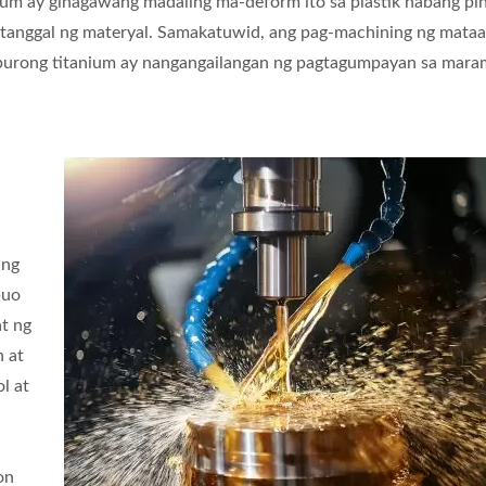
ium ay ginagawang madaling ma-deform ito sa plastik habang pin
tanggal ng materyal. Samakatuwid, ang pag-machining ng mataa
purong titanium ay nangangailangan ng pagtagumpayan sa mara
ang
buo
at ng
 at
ol at
on