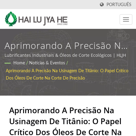
PORTUGUÊS
Aprimorando A Precisão Na
Usinagem De Titânio: O
Lubrificantes Industriais & Óleos de Corte Ecológicos | HLJH
Home
/
Notícias & Eventos
/
Papel Crítico Dos Óleos De
Aprimorando A Precisão Na Usinagem De Titânio: O Papel Crítico
Corte Na Corte De Precisão
Dos Óleos De Corte Na Corte De Precisão
| Fabricante De Óleo De
Corte Industrial E
Aprimorando A Precisão Na
Lubrificantes | HLJH
Usinagem De Titânio: O Papel
Crítico Dos Óleos De Corte Na