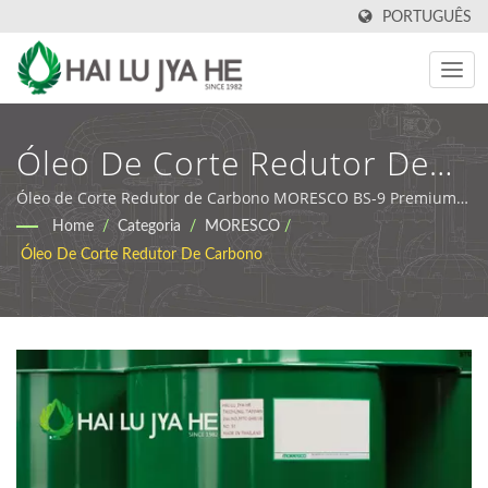
PORTUGUÊS
Óleo De Corte Redutor De
Carbono MORESCO
Óleo de Corte Redutor de Carbono MORESCO BS-9 Premium |
HLJH | Fabricante e Fornecedor de Lubrificantes Industriais e
Home
/
Categoria
/
MORESCO
/
Premium-9 | Fluidos De
Fluidos de Usinagem em Taiwan
Óleo De Corte Redutor De Carbono
Usinagem E Soluções De
Lubrificação Personalizadas
| HLJH