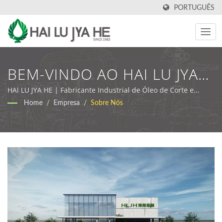
PORTUGUÊS
BEM-VINDO AO HAI LU JYA
HE | Lubrificantes
HAI LU JYA HE | Fabricante Industrial de Óleo de Corte e
Lubrificante | HLJH
Home
/
Empresa
/
Sobre Nós
Industriais Ecológicos E
Óleos De Corte | HLJH