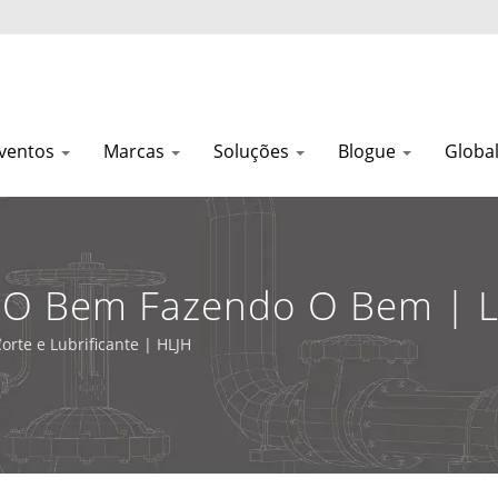
Eventos
Marcas
Soluções
Blogue
Globa
r O Bem Fazendo O Bem | L
s E Óleos De Corte | HLJH
orte e Lubrificante | HLJH