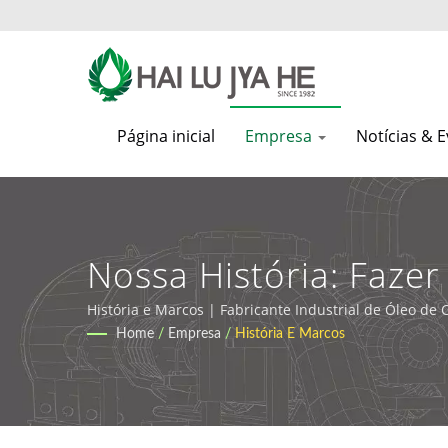
Página inicial
Empresa
Notícias & 
Nossa História: Faze
Industriais Ecológico
História e Marcos | Fabricante Industrial de Óleo de C
Home
/
Empresa
/
História E Marcos