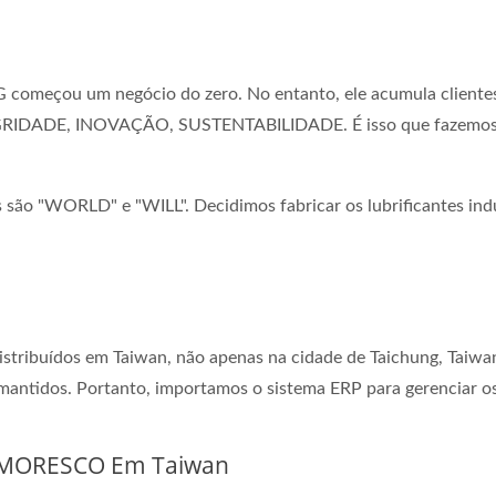
meçou um negócio do zero. No entanto, ele acumula clientes 
EGRIDADE, INOVAÇÃO, SUSTENTABILIDADE. É isso que fazemos 
s são "WORLD" e "WILL". Decidimos fabricar os lubrificantes ind
istribuídos em Taiwan, não apenas na cidade de Taichung, Taiw
mantidos. Portanto, importamos o sistema ERP para gerenciar os 
a MORESCO Em Taiwan