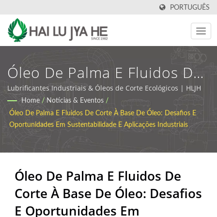
PORTUGUÊS
Óleo De Palma E Fluidos De
Corte À Base De Óleo:
Lubrificantes Industriais & Óleos de Corte Ecológicos | HLJH
Home
/
Notícias & Eventos
/
Desafios E Oportunidades
Óleo De Palma E Fluidos De Corte À Base De Óleo: Desafios E
Em Sustentabilidade E
Oportunidades Em Sustentabilidade E Aplicações Industriais
Aplicações Industriais |
Fabricante De Óleo De Corte
Óleo De Palma E Fluidos De
Industrial E Lubrificantes |
Corte À Base De Óleo: Desafios
HLJH
E Oportunidades Em