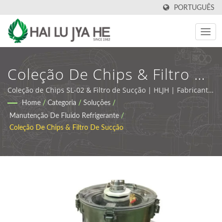
PORTUGUÊS
Coleção De Chips & Filtro De
Sucção | Fluidos De
Coleção de Chips SL-02 & Filtro de Sucção | HLJH | Fabricante
e Fornecedor de Lubrificantes Industriais e Fluidos de
Home
/
Categoria
/
Soluções
/
Usinagem E Soluções De
Usinagem em Taiwan
Manutenção De Fluido Refrigerante
/
Lubrificação Personalizadas
Coleção De Chips & Filtro De Sucção
| HLJH