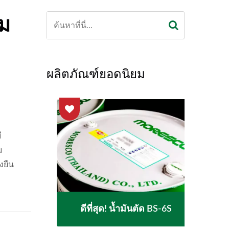
าม
ผลิตภัณฑ์ยอดนิยม
ี
ม
งยืน
-9
ดีที่สุด! น้ำมันตัด BS-6S