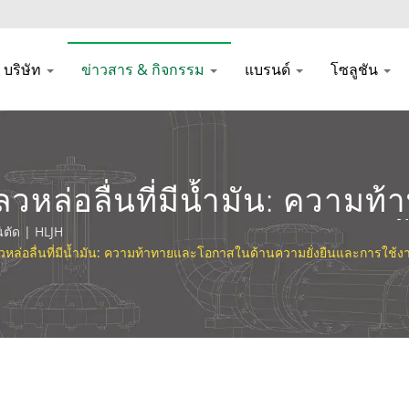
บริษัท
ข่าวสาร & กิจกรรม
แบรนด์
โซลูชัน
วหล่อลื่นที่มีน้ำมัน: ความ
งานในอุตสาหกรรม | ผู้ผลิตน
นตัด | HLJH
หล่อลื่นที่มีน้ำมัน: ความท้าทายและโอกาสในด้านความยั่งยืนและการใช
LJH