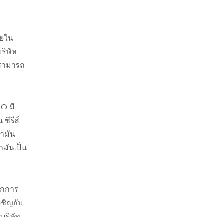
ายใน
ริษัท
มสามารถ
O มี
ซีรีส์
้ำมัน
ำมันเป็น
ลไกการ
ผชิญกับ
บริษัท