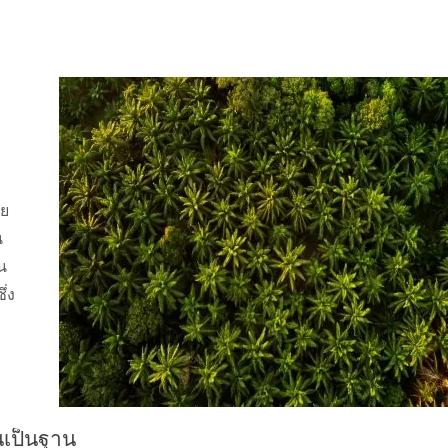
ร
าย
น
น
ึ่ง
นเป็นฐาน