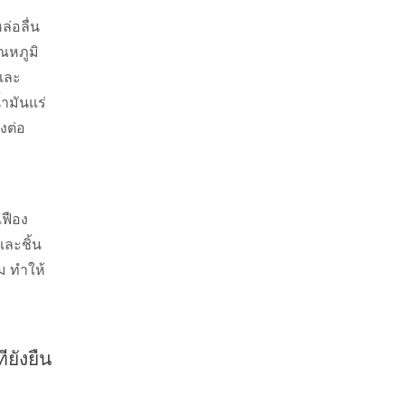
ล่อลื่น
ณหภูมิ
และ
้ำมันแร่
งต่อ
เฟือง
ละชิ้น
ิม ทำให้
ั่งยืน