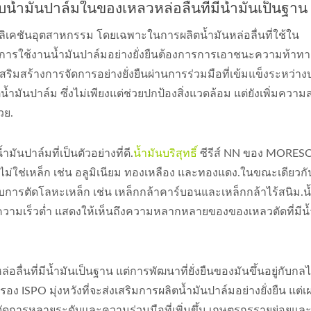
มันปาล์มในของเหลวหล่อลื่นที่มีน้ำมันเป็นฐาน
ลิเคชันอุตสาหกรรม โดยเฉพาะในการผลิตน้ำมันหล่อลื่นที่ใช้ใน
การใช้งานน้ำมันปาล์มอย่างยั่งยืนต้องการการเอาชนะความท้าท
ิมสร้างการจัดการอย่างยั่งยืนผ่านการร่วมมือที่เข้มแข็งระหว่างบ
นปาล์ม ซึ่งไม่เพียงแต่ช่วยปกป้องสิ่งแวดล้อม แต่ยังเพิ่มควา
วย.
ันปาล์มที่เป็นตัวอย่างที่ดี.
น้ำมันบริสุทธิ์
ซีรีส์ NN ของ MORESC
ไม่ใช่เหล็ก เช่น อลูมิเนียม ทองเหลือง และทองแดง.ในขณะเดียวกัน 
รับการตัดโลหะเหล็ก เช่น เหล็กกล้าคาร์บอนและเหล็กกล้าไร้สนิม.น
ะความเร็วต่ำ แสดงให้เห็นถึงความหลากหลายของของเหลวตัดที่มีน้
่นที่มีน้ำมันเป็นฐาน แต่การพัฒนาที่ยั่งยืนของมันขึ้นอยู่กับก
 ISPO มุ่งหวังที่จะส่งเสริมการผลิตน้ำมันปาล์มอย่างยั่งยืน แต่เ
ดการหลายระดับและความร่วมมือที่เพิ่มขึ้น เกษตรกรรายย่อยและ