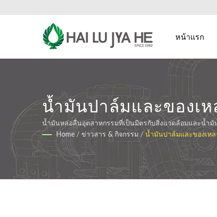
หน้าแรก
น้ำมันปาล์มและของเหล
ความยั่งยืนและการใช้
น้ำมันหล่อลื่นอุตสาหกรรมที่เป็นมิตรกับสิ่งแวดล้อมและน้ำมั
Home
/
ข่าวสาร & กิจกรรม
/
น้ำมันปาล์มและของเหลว
ลื่นในอุตสาหกรรม | H