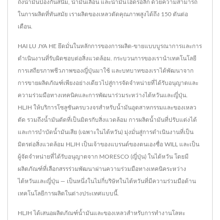
ถึงน้ำมันป้องกันสนิม, น้ำมันเลื่อน และน้ำมันไฮดรอลิก ด้วยความสามารถ
ในการผลิตที่ทันสมัย เราผลิตของเหลวตัดคุณภาพสูงได้ถึง 150 ตันต่อ
เดือน.
HAI LU JYA HE ยึดมั่นในหลักการของการผลิต-ขายแบบบูรณาการและการ
ดำเนินงานที่รับผิดชอบต่อสิ่งแวดล้อม. กระบวนการของเรานำเทคโนโลยี
การเสถียรภาพชีวภาพของญี่ปุ่นมาใช้ และบทบาทของเราได้พัฒนาจาก
การขายผลิตภัณฑ์เพียงอย่างเดียวไปสู่การจัดจำหน่ายที่ได้รับอนุญาตและ
ความร่วมมือทางเทคนิคและการพัฒนาร่วมระหว่างไต้หวันและญี่ปุ่น.
HLJH ให้บริการโซลูชันครบวงจรสำหรับน้ำมันอุตสาหกรรมและของเหลว
ตัด รวมถึงน้ำมันตัดที่เป็นมิตรกับสิ่งแวดล้อม การผลิตน้ำมันที่ปรับแต่งได้
และการบำบัดน้ำมันเสีย (เฉพาะในไต้หวัน) มุ่งมั่นสู่การดำเนินงานที่เป็น
มิตรต่อสิ่งแวดล้อม HLJH เป็นเจ้าของแบรนด์ของตนเองชื่อ WILL และเป็น
ผู้จัดจำหน่ายที่ได้รับอนุญาตจาก MORESCO (ญี่ปุ่น) ในไต้หวัน โดยมี
ผลิตภัณฑ์ที่เลือกสรรร่วมพัฒนาผ่านความร่วมมือทางเทคนิคระหว่าง
ไต้หวันและญี่ปุ่น — เป็นหนึ่งในไม่กี่บริษัทในไต้หวันที่มีความร่วมมือด้าน
เทคโนโลยีการผลิตในต่างประเทศแบบนี้.
HLJH ได้เสนอผลิตภัณฑ์น้ำมันและของเหลวสำหรับการทำงานโลหะ