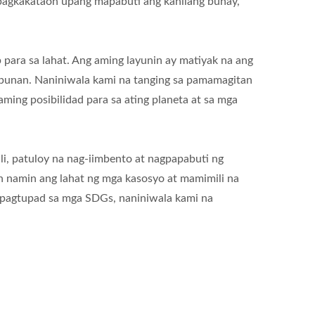
pagkakataon upang mapabuti ang kanilang buhay,
ara sa lahat. Ang aming layunin ay matiyak na ang
lipunan. Naniniwala kami na tanging sa pamamagitan
ing posibilidad para sa ating planeta at sa mga
i, patuloy na nag-iimbento at nagpapabuti ng
 namin ang lahat ng mga kasosyo at mamimili na
g pagtupad sa mga SDGs, naniniwala kami na