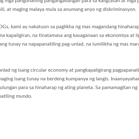
ng mga pangunahing pangangailangan para sa kaligtasan at mga 
ili, at maging malaya mula sa anumang anyo ng diskriminasyon.
Gs, kami ay nakatuon sa paglikha ng mas magandang hinaharap p
 na kapaligiran, na tinatamasa ang kasaganaan sa ekonomiya at 
g tunay na napapanatiling pag-unlad, na lumilikha ng mas maram
lad ng isang circular economy at pangkapaligirang pagpapanatil
aging isang tunay na berdeng kumpanya ng langis. Inaanyayahan
tulungan para sa hinaharap ng ating planeta. Sa pamamagitan n
atiling mundo.