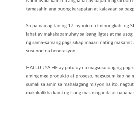
Naniniwala kami na ang lahat ay dapat magkaroon 
tamasahin ang buong karapatan at kalayaan sa pagp
Sa pamamagitan ng 17 layunin na iminungkahi ng SD
lahat ay makakapamuhay sa isang ligtas at malusog
ng sama-samang pagsisikap maaari nating makamit an
susunod na henerasyon.
HAI LU JYA HE ay patuloy na magsusulong ng pag-un
aming mga produkto at proseso, nagsusumikap na m
sumali sa amin sa mahalagang misyon na ito, nagtu
makakalikha kami ng isang mas maganda at napapan