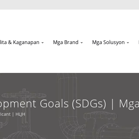
lita & Kaganapan
Mga Brand
Mga Solusyon
opment Goals (SDGs) | Mga
At Cutting Oils | HLJH
icant | HLJH