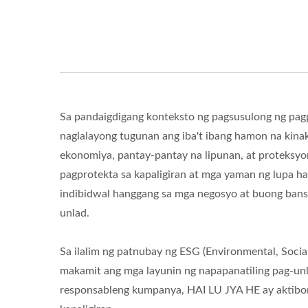
Sa pandaigdigang konteksto ng pagsusulong ng pagp
naglalayong tugunan ang iba't ibang hamon na kina
ekonomiya, pantay-pantay na lipunan, at proteksyo
pagprotekta sa kapaligiran at mga yaman ng lupa 
indibidwal hanggang sa mga negosyo at buong bansa
unlad.
Sa ilalim ng patnubay ng ESG (Environmental, Soci
makamit ang mga layunin ng napapanatiling pag-unla
responsableng kumpanya, HAI LU JYA HE ay aktibon