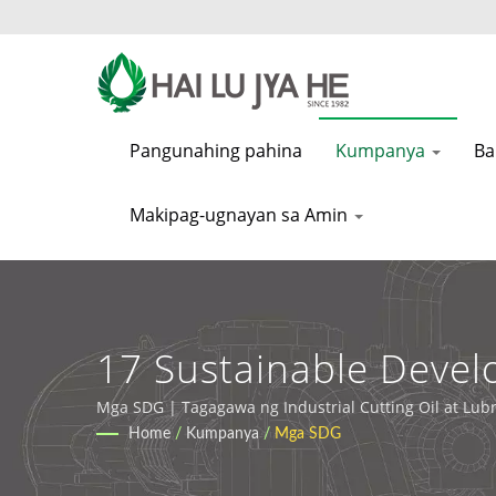
Pangunahing pahina
Kumpanya
Ba
Makipag-ugnayan sa Amin
17 Sustainable Devel
Industrial Lubricants 
Mga SDG | Tagagawa ng Industrial Cutting Oil at Lubr
Home
/
Kumpanya
/
Mga SDG