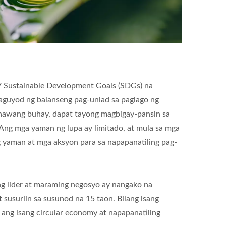
17 Sustainable Development Goals (SDGs) na
taguyod ng balanseng pag-unlad sa paglago ng
nhawang buhay, dapat tayong magbigay-pansin sa
Ang mga yaman ng lupa ay limitado, at mula sa mga
 yaman at mga aksyon para sa napapanatiling pag-
ng lider at maraming negosyo ay nangako na
susuriin sa susunod na 15 taon. Bilang isang
ng isang circular economy at napapanatiling