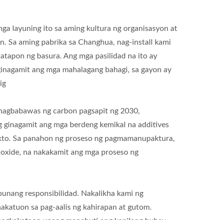
 layuning ito sa aming kultura ng organisasyon at
 Sa aming pabrika sa Changhua, nag-install kami
atapon ng basura. Ang mga pasilidad na ito ay
ginagamit ang mga mahalagang bahagi, sa gayon ay
ig
nagbabawas ng carbon pagsapit ng 2030,
g ginagamit ang mga berdeng kemikal na additives
dukto. Sa panahon ng proseso ng pagmamanupaktura,
xide, na nakakamit ang mga proseso ng
punang responsibilidad. Nakalikha kami ng
akatuon sa pag-aalis ng kahirapan at gutom.