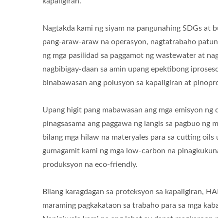
kapaligiran.
Nagtakda kami ng siyam na pangunahing SDGs at bu
pang-araw-araw na operasyon, nagtatrabaho patung
ng mga pasilidad sa paggamot ng wastewater at nag
nagbibigay-daan sa amin upang epektibong iproseso
binabawasan ang polusyon sa kapaligiran at pinop
Upang higit pang mabawasan ang mga emisyon ng c
pinagsasama ang paggawa ng langis sa pagbuo ng mga
bilang mga hilaw na materyales para sa cutting oi
gumagamit kami ng mga low-carbon na pinagkukuna
produksyon na eco-friendly.
Bilang karagdagan sa proteksyon sa kapaligiran, H
maraming pagkakataon sa trabaho para sa mga kabab