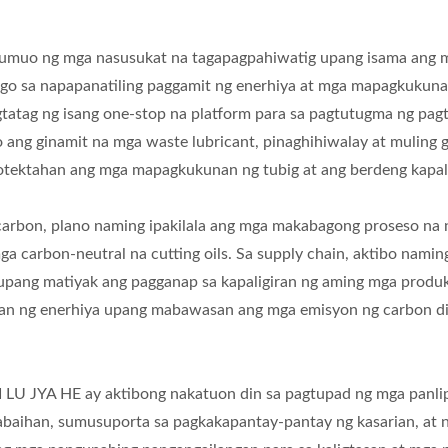
muo ng mga nasusukat na tagapagpahiwatig upang isama ang mga
o sa napapanatiling paggamit ng enerhiya at mga mapagkukunan.
tatag ng isang one-stop na platform para sa pagtutugma ng pagt
 ang ginamit na mga waste lubricant, pinaghihiwalay at muling 
rotektahan ang mga mapagkukunan ng tubig at ang berdeng kapal
arbon, plano naming ipakilala ang mga makabagong proseso na 
 carbon-neutral na cutting oils. Sa supply chain, aktibo namin
ls upang matiyak ang pagganap sa kapaligiran ng aming mga pro
n ng enerhiya upang mabawasan ang mga emisyon ng carbon dio
AI LU JYA HE ay aktibong nakatuon din sa pagtupad ng mga panli
aihan, sumusuporta sa pagkakapantay-pantay ng kasarian, at n