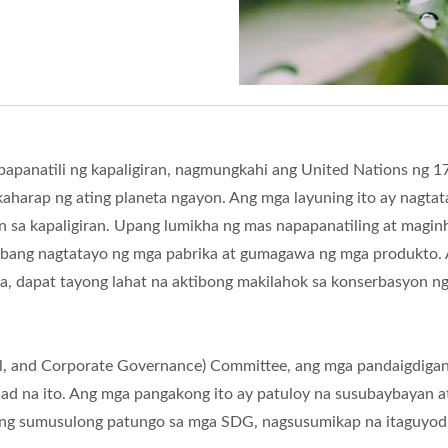
apanatili ng kapaligiran, nagmungkahi ang United Nations ng 
kaharap ng ating planeta ngayon. Ang mga layuning ito ay nagta
n sa kapaligiran. Upang lumikha ng mas napapanatiling at magi
habang nagtatayo ng mga pabrika at gumagawa ng mga produkto. 
, dapat tayong lahat na aktibong makilahok sa konserbasyon ng
al, and Corporate Governance) Committee, ang mga pandaigdiga
d na ito. Ang mga pangakong ito ay patuloy na susubaybayan at 
g sumusulong patungo sa mga SDG, nagsusumikap na itaguyod a