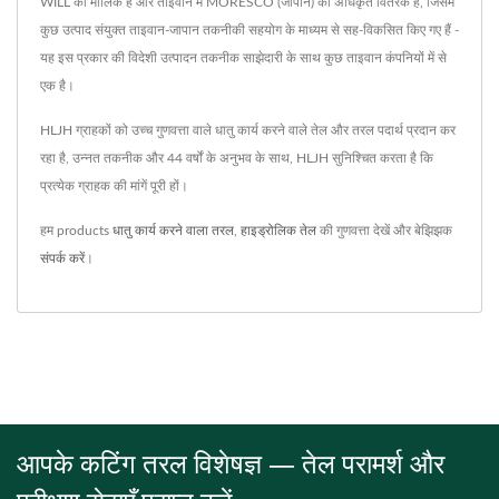
WILL का मालिक है और ताइवान में MORESCO (जापान) का अधिकृत वितरक है, जिसमें
कुछ उत्पाद संयुक्त ताइवान-जापान तकनीकी सहयोग के माध्यम से सह-विकसित किए गए हैं -
यह इस प्रकार की विदेशी उत्पादन तकनीक साझेदारी के साथ कुछ ताइवान कंपनियों में से
एक है।
HLJH ग्राहकों को उच्च गुणवत्ता वाले धातु कार्य करने वाले तेल और तरल पदार्थ प्रदान कर
रहा है, उन्नत तकनीक और 44 वर्षों के अनुभव के साथ, HLJH सुनिश्चित करता है कि
प्रत्येक ग्राहक की मांगें पूरी हों।
हम products
धातु कार्य करने वाला तरल
,
हाइड्रोलिक तेल
की गुणवत्ता देखें और बेझिझक
संपर्क करें
।
आपके कटिंग तरल विशेषज्ञ — तेल परामर्श और