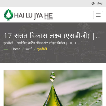
हिन्दी
17 सतत विकास लक्ष्य (एसडीजी) |
पारिस्थितिकी के अनुकूल औद्योगिक
एसडीजी | औद्योगिक कटिंग ऑयल और स्नेहक निर्माता | HLJH
Home
/
कंपनी
/
एसडीजी
स्नेहक और कटाई के तेल | HLJH