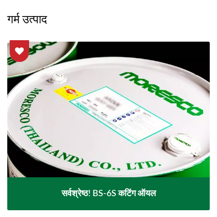
गर्म उत्पाद
सर्वश्रेष्ठ! BS-6S कटिंग ऑयल