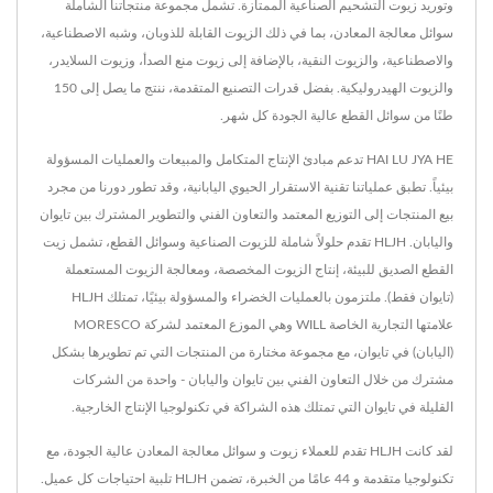
وتوريد زيوت التشحيم الصناعية الممتازة. تشمل مجموعة منتجاتنا الشاملة
سوائل معالجة المعادن، بما في ذلك الزيوت القابلة للذوبان، وشبه الاصطناعية،
والاصطناعية، والزيوت النقية، بالإضافة إلى زيوت منع الصدأ، وزيوت السلايدر،
والزيوت الهيدروليكية. بفضل قدرات التصنيع المتقدمة، ننتج ما يصل إلى 150
طنًا من سوائل القطع عالية الجودة كل شهر.
HAI LU JYA HE تدعم مبادئ الإنتاج المتكامل والمبيعات والعمليات المسؤولة
بيئياً. تطبق عملياتنا تقنية الاستقرار الحيوي اليابانية، وقد تطور دورنا من مجرد
بيع المنتجات إلى التوزيع المعتمد والتعاون الفني والتطوير المشترك بين تايوان
واليابان. HLJH تقدم حلولاً شاملة للزيوت الصناعية وسوائل القطع، تشمل زيت
القطع الصديق للبيئة، إنتاج الزيوت المخصصة، ومعالجة الزيوت المستعملة
(تايوان فقط). ملتزمون بالعمليات الخضراء والمسؤولة بيئيًا، تمتلك HLJH
علامتها التجارية الخاصة WILL وهي الموزع المعتمد لشركة MORESCO
(اليابان) في تايوان، مع مجموعة مختارة من المنتجات التي تم تطويرها بشكل
مشترك من خلال التعاون الفني بين تايوان واليابان - واحدة من الشركات
القليلة في تايوان التي تمتلك هذه الشراكة في تكنولوجيا الإنتاج الخارجية.
لقد كانت HLJH تقدم للعملاء زيوت و سوائل معالجة المعادن عالية الجودة، مع
تكنولوجيا متقدمة و 44 عامًا من الخبرة، تضمن HLJH تلبية احتياجات كل عميل.