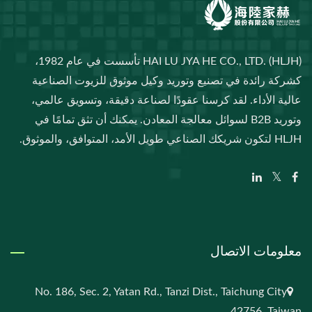
HAI LU JYA HE CO., LTD. (HLJH) تأسست في عام 1982،
كشركة رائدة في تصنيع وتوريد وكيل موثوق للزيوت الصناعية
عالية الأداء. لقد كرسنا عقودًا لصناعة دقيقة، وتسويق عالمي،
وتوريد B2B لسوائل معالجة المعادن. يمكنك أن تثق تمامًا في
HLJH لتكون شريكك الصناعي طويل الأمد، المتوافق، والموثوق.
معلومات الاتصال
No. 186, Sec. 2, Yatan Rd., Tanzi Dist., Taichung City
42756, Taiwan