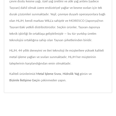
çevre dostu kesme yağı, özel yağ üretimi ve atık yağ arıtımı (sadece
Tayvan) dahil olmak üzere endüstriyel yağlar ve kesme sıvıları için tek
durak çözümleri sunmaktadır. Yeşil, çevreye duyarlı operasyonlara bağlı
olan HLJH, kendi markası WILL'a sahiptir ve MORESCO (Japonya)'nın
Tayvan'daki yetkili distribütörüdür. Seçkin ürünler, Tayvan-Japonya
teknik işbirliği ile ortaklaşa geliştirilmiştir — bu tür yurtdışı üretim
teknolojisi ortaklığına sahip olan Tayvan şirketlerinden biridir.
HLJH, 44 yıllık deneyimi ve ileri teknoloji ile müşterilere yüksek kaliteli
metal işleme yağları ve sıvıları sunmaktadır, HLJH her müşterinin
taleplerinin karşılandığından emin olmaktadır.
Kaliteli ürünlerimizi
Metal İşleme Sıvısı
,
Hidrolik Yağ
görün ve
Bizimle İletişime Geçin
çekinmeden yapın.