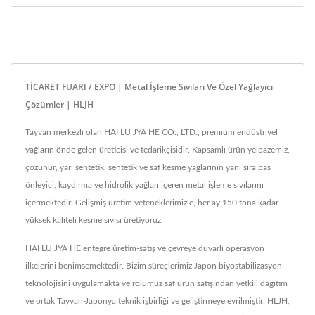
TİCARET FUARI / EXPO | Metal İşleme Sıvıları Ve Özel Yağlayıcı
Çözümler | HLJH
Tayvan merkezli olan HAI LU JYA HE CO., LTD., premium endüstriyel
yağların önde gelen üreticisi ve tedarikçisidir. Kapsamlı ürün yelpazemiz,
çözünür, yarı sentetik, sentetik ve saf kesme yağlarının yanı sıra pas
önleyici, kaydırma ve hidrolik yağları içeren metal işleme sıvılarını
içermektedir. Gelişmiş üretim yeteneklerimizle, her ay 150 tona kadar
yüksek kaliteli kesme sıvısı üretiyoruz.
HAI LU JYA HE entegre üretim-satış ve çevreye duyarlı operasyon
ilkelerini benimsemektedir. Bizim süreçlerimiz Japon biyostabilizasyon
teknolojisini uygulamakta ve rolümüz saf ürün satışından yetkili dağıtım
ve ortak Tayvan-Japonya teknik işbirliği ve geliştirmeye evrilmiştir. HLJH,