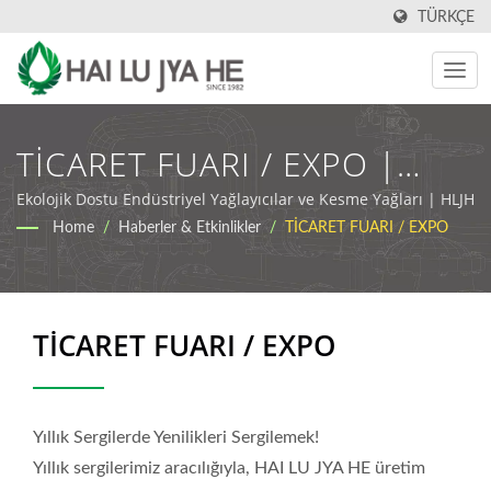
TÜRKÇE
TİCARET FUARI / EXPO |
Endüstriyel Kesme Yağı Ve
Ekolojik Dostu Endüstriyel Yağlayıcılar ve Kesme Yağları | HLJH
Home
/
Haberler & Etkinlikler
/
TİCARET FUARI / EXPO
Yağlayıcı Üreticisi | HLJH
TİCARET FUARI / EXPO
Yıllık Sergilerde Yenilikleri Sergilemek!
Yıllık sergilerimiz aracılığıyla, HAI LU JYA HE üretim