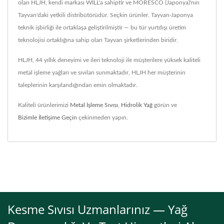
olan HLJH, kendi markası WILL'a sahiptir ve MORESCO (Japonya)'nın
Tayvan'daki yetkili distribütörüdür. Seçkin ürünler, Tayvan-Japonya
teknik işbirliği ile ortaklaşa geliştirilmiştir — bu tür yurtdışı üretim
teknolojisi ortaklığına sahip olan Tayvan şirketlerinden biridir.
HLJH, 44 yıllık deneyimi ve ileri teknoloji ile müşterilere yüksek kaliteli
metal işleme yağları ve sıvıları sunmaktadır, HLJH her müşterinin
taleplerinin karşılandığından emin olmaktadır.
Kaliteli ürünlerimizi
Metal İşleme Sıvısı
,
Hidrolik Yağ
görün ve
Bizimle İletişime Geçin
çekinmeden yapın.
Kesme Sıvısı Uzmanlarınız — Yağ