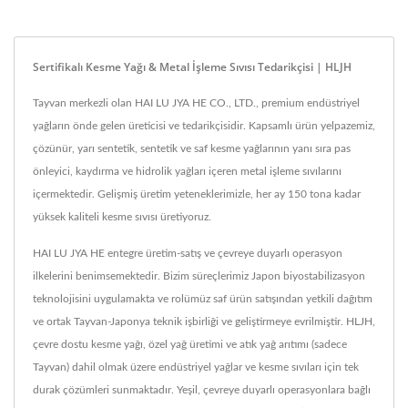
Sertifikalı Kesme Yağı & Metal İşleme Sıvısı Tedarikçisi | HLJH
Tayvan merkezli olan HAI LU JYA HE CO., LTD., premium endüstriyel
yağların önde gelen üreticisi ve tedarikçisidir. Kapsamlı ürün yelpazemiz,
çözünür, yarı sentetik, sentetik ve saf kesme yağlarının yanı sıra pas
önleyici, kaydırma ve hidrolik yağları içeren metal işleme sıvılarını
içermektedir. Gelişmiş üretim yeteneklerimizle, her ay 150 tona kadar
yüksek kaliteli kesme sıvısı üretiyoruz.
HAI LU JYA HE entegre üretim-satış ve çevreye duyarlı operasyon
ilkelerini benimsemektedir. Bizim süreçlerimiz Japon biyostabilizasyon
teknolojisini uygulamakta ve rolümüz saf ürün satışından yetkili dağıtım
ve ortak Tayvan-Japonya teknik işbirliği ve geliştirmeye evrilmiştir. HLJH,
çevre dostu kesme yağı, özel yağ üretimi ve atık yağ arıtımı (sadece
Tayvan) dahil olmak üzere endüstriyel yağlar ve kesme sıvıları için tek
durak çözümleri sunmaktadır. Yeşil, çevreye duyarlı operasyonlara bağlı