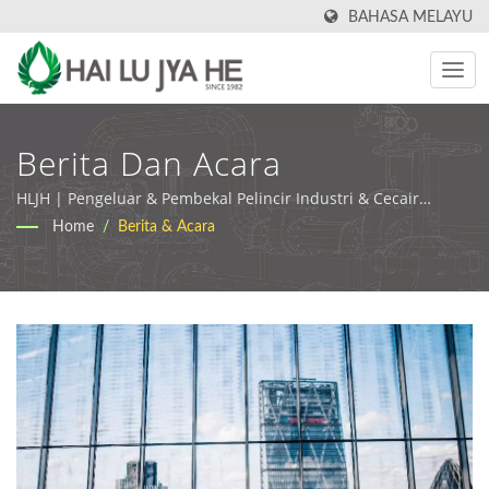
BAHASA MELAYU
Berita Dan Acara
HLJH | Pengeluar & Pembekal Pelincir Industri & Cecair
Pemesinan di Taiwan
Home
/
Berita & Acara