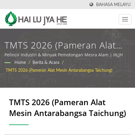
BAHASA MELAYU
TMTS 2026 (Pameran Alat
Mesin Antarabangsa
Pelincir Industri & Minyak Pemotongan Mesra Alam | HLJH
Home
/
Berita & Acara
/
Taichung) | Pengeluar
TMTS 2026 (Pameran Alat Mesin Antarabangsa Taichung)
Minyak Pemotong & Pelincir
Industri | HLJH
TMTS 2026 (Pameran Alat
Mesin Antarabangsa Taichung)