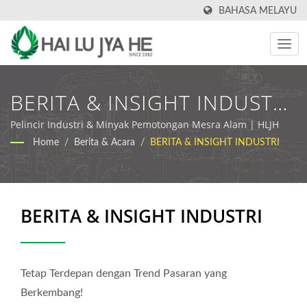
BAHASA MELAYU
BERITA & INSIGHT INDUSTRI
| Pengeluar Minyak
Pelincir Industri & Minyak Pemotongan Mesra Alam | HLJH
Home
/
Berita & Acara
/
BERITA & INSIGHT INDUSTRI
Pemotong & Pelincir Industri
| HLJH
BERITA & INSIGHT INDUSTRI
Tetap Terdepan dengan Trend Pasaran yang
Berkembang!