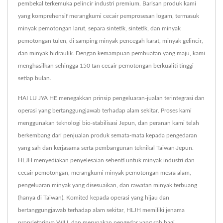
pembekal terkemuka pelincir industri premium. Barisan produk kami
yang komprehensif merangkumi cecair pemprosesan logam, termasuk
minyak pemotongan larut, separa sintetik, sintetik, dan minyak
pemotongan tulen, di samping minyak pencegah karat, minyak gelincir,
dan minyak hidraulik. Dengan kemampuan pembuatan yang maju, kami
menghasilkan sehingga 150 tan cecair pemotongan berkualiti tinggi
setiap bulan.
HAI LU JYA HE menegakkan prinsip pengeluaran-jualan terintegrasi dan
operasi yang bertanggungjawab terhadap alam sekitar. Proses kami
menggunakan teknologi bio-stabilisasi Jepun, dan peranan kami telah
berkembang dari penjualan produk semata-mata kepada pengedaran
yang sah dan kerjasama serta pembangunan teknikal Taiwan-Jepun.
HLJH menyediakan penyelesaian sehenti untuk minyak industri dan
cecair pemotongan, merangkumi minyak pemotongan mesra alam,
pengeluaran minyak yang disesuaikan, dan rawatan minyak terbuang
(hanya di Taiwan). Komited kepada operasi yang hijau dan
bertanggungjawab terhadap alam sekitar, HLJH memiliki jenama
proprietarinya WILL dan merupakan pengedar yang sah bagi