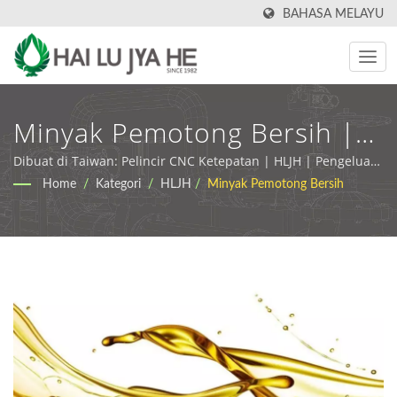
BAHASA MELAYU
Minyak Pemotong Bersih |
Cecair Pemesinan Logam &
Dibuat di Taiwan: Pelincir CNC Ketepatan | HLJH | Pengeluar
& Pembekal Pelincir Industri & Cecair Pemesinan di Taiwan
Home
/
Kategori
/
HLJH
/
Minyak Pemotong Bersih
Penyelesaian Pelincir Khas |
HLJH