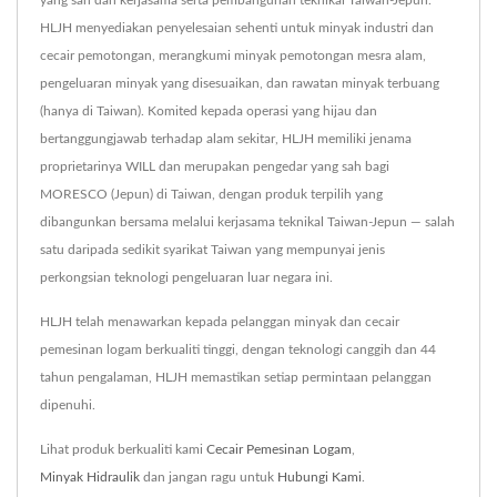
yang sah dan kerjasama serta pembangunan teknikal Taiwan-Jepun.
HLJH menyediakan penyelesaian sehenti untuk minyak industri dan
cecair pemotongan, merangkumi minyak pemotongan mesra alam,
pengeluaran minyak yang disesuaikan, dan rawatan minyak terbuang
(hanya di Taiwan). Komited kepada operasi yang hijau dan
bertanggungjawab terhadap alam sekitar, HLJH memiliki jenama
proprietarinya WILL dan merupakan pengedar yang sah bagi
MORESCO (Jepun) di Taiwan, dengan produk terpilih yang
dibangunkan bersama melalui kerjasama teknikal Taiwan-Jepun — salah
satu daripada sedikit syarikat Taiwan yang mempunyai jenis
perkongsian teknologi pengeluaran luar negara ini.
HLJH telah menawarkan kepada pelanggan minyak dan cecair
pemesinan logam berkualiti tinggi, dengan teknologi canggih dan 44
tahun pengalaman, HLJH memastikan setiap permintaan pelanggan
dipenuhi.
Lihat produk berkualiti kami
Cecair Pemesinan Logam
,
Minyak Hidraulik
dan jangan ragu untuk
Hubungi Kami
.