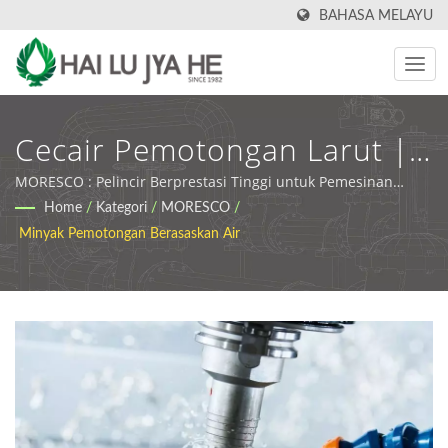
BAHASA MELAYU
Cecair Pemotongan Larut |
Cecair Pemesinan Logam &
MORESCO : Pelincir Berprestasi Tinggi untuk Pemesinan
Ketepatan | HLJH | Pengeluar & Pembekal Pelincir Industri &
Home
/
Kategori
/
MORESCO
/
Penyelesaian Pelincir Khas |
Cecair Pemesinan di Taiwan
Minyak Pemotongan Berasaskan Air
HLJH