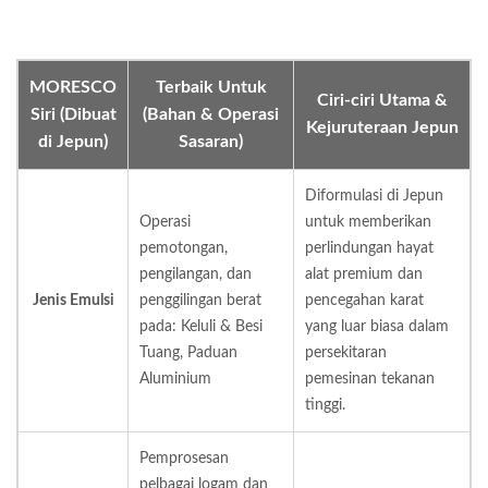
MORESCO
Terbaik Untuk
Ciri-ciri Utama &
Siri (Dibuat
(Bahan & Operasi
Kejuruteraan Jepun
di Jepun)
Sasaran)
Diformulasi di Jepun
Operasi
untuk memberikan
pemotongan,
perlindungan hayat
pengilangan, dan
alat premium dan
Jenis Emulsi
penggilingan berat
pencegahan karat
pada: Keluli & Besi
yang luar biasa dalam
Tuang, Paduan
persekitaran
Aluminium
pemesinan tekanan
tinggi.
Pemprosesan
pelbagai logam dan