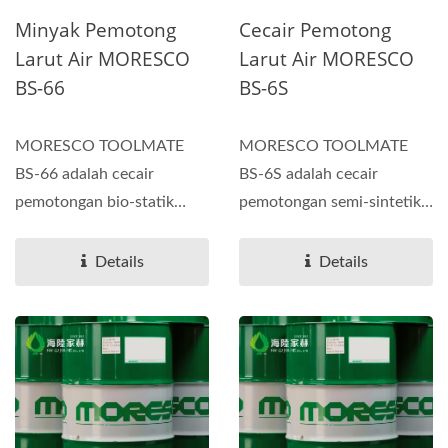
Minyak Pemotong
Cecair Pemotong
Larut Air MORESCO
Larut Air MORESCO
BS-66
BS-6S
MORESCO TOOLMATE
MORESCO TOOLMATE
BS-66 adalah cecair
BS-6S adalah cecair
pemotongan bio-statik
pemotongan semi-sintetik
larut air premium yang
bio-statik larut air
dibangunkan...
berprestasi...
Details
Details