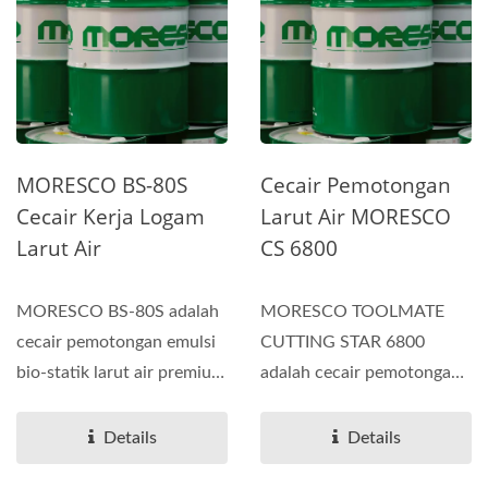
MORESCO BS-80S
Cecair Pemotongan
Cecair Kerja Logam
Larut Air MORESCO
Larut Air
CS 6800
MORESCO BS-80S adalah
MORESCO TOOLMATE
cecair pemotongan emulsi
CUTTING STAR 6800
bio-statik larut air premium
adalah cecair pemotongan
yang direka dan
dan pengisaran sintetik
dihasilkan...
larut air generasi...
Details
Details