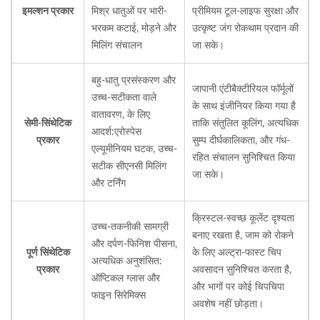
इमल्शन प्रकार
मिश्र धातुओं पर भारी-
प्रीमियम टूल-लाइफ सुरक्षा और
भरकम कटाई, मोड़ने और
उत्कृष्ट जंग रोकथाम प्रदान की
मिलिंग संचालन
जा सके।
बहु-धातु प्रसंस्करण और
जापानी एंटीबैक्टीरियल फॉर्मूलों
उच्च-सटीकता वाले
के साथ इंजीनियर किया गया है
वातावरण, के लिए
सेमी-सिंथेटिक
ताकि संतुलित कूलिंग, अत्यधिक
आदर्श:
एरोस्पेस
प्रकार
सुम्प दीर्घकालिकता, और गंध-
एल्यूमीनियम घटक, उच्च-
रहित संचालन सुनिश्चित किया
सटीक सीएनसी मिलिंग
जा सके।
और टर्निंग
क्रिस्टल-स्वच्छ कूलेंट दृश्यता
उच्च-तकनीकी सामग्री
बनाए रखता है, जाम को रोकने
और दर्पण-फिनिश पीसना,
पूर्ण सिंथेटिक
के लिए अल्ट्रा-फास्ट चिप
अत्यधिक अनुशंसित:
प्रकार
अवसादन सुनिश्चित करता है,
ऑप्टिकल ग्लास और
और भागों पर कोई चिपचिपा
फाइन सिरेमिक्स
अवशेष नहीं छोड़ता।