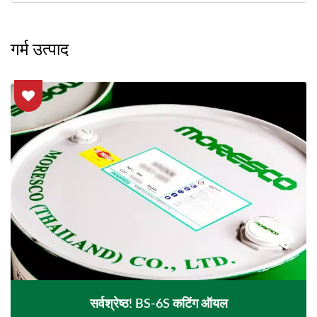
गर्म उत्पाद
सर्वश्रेष्ठ! BS-6S कटिंग ऑयल