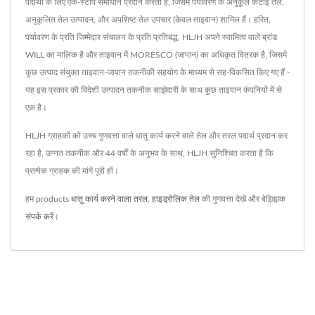
पदार्थों के लिए एक-स्टॉप समाधान प्रदान करता है, जिसमें पर्यावरण के अनुकूल कटाई तेल,
अनुकूलित तेल उत्पादन, और अपशिष्ट तेल उपचार (केवल ताइवान) शामिल हैं। हरित,
पर्यावरण के प्रति जिम्मेदार संचालन के प्रति प्रतिबद्ध, HLJH अपने स्वामित्व वाले ब्रांड
WILL का मालिक है और ताइवान में MORESCO (जापान) का अधिकृत वितरक है, जिसमें
कुछ उत्पाद संयुक्त ताइवान-जापान तकनीकी सहयोग के माध्यम से सह-विकसित किए गए हैं -
यह इस प्रकार की विदेशी उत्पादन तकनीक साझेदारी के साथ कुछ ताइवान कंपनियों में से
एक है।
HLJH ग्राहकों को उच्च गुणवत्ता वाले धातु कार्य करने वाले तेल और तरल पदार्थ प्रदान कर
रहा है, उन्नत तकनीक और 44 वर्षों के अनुभव के साथ, HLJH सुनिश्चित करता है कि
प्रत्येक ग्राहक की मांगें पूरी हों।
हम products
धातु कार्य करने वाला तरल
,
हाइड्रोलिक तेल
की गुणवत्ता देखें और बेझिझक
संपर्क करें
।