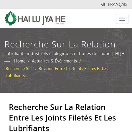
FRANÇAIS
Recherche Sur La Relation
Entre Les Joints Filetés Et
Lubrifiants industriels écologiques et huiles de coupe | HLJH
Home
/
Actualités & Événements
/
Les Lubrifiants | Fabricant
Recherche Sur La Relation Entre Les Joints Filetés Et Les
D'huile De Coupe
Lubrifiants
Industrielle Et De Lubrifiants
| HLJH
Recherche Sur La Relation
Entre Les Joints Filetés Et Les
Lubrifiants