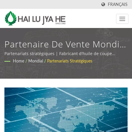
FRANÇAIS
Partenaire De Vente Mondial
: MORESCO & HAI LU JYA HE
Partenariats stratégiques | Fabricant d'huile de coupe
industrielle et de lubrifiant | HLJH
Home
/
Mondial
/
Partenariats Stratégiques
| Lubrifiants Industriels
Écologiques Et Huiles De
Coupe | HLJH