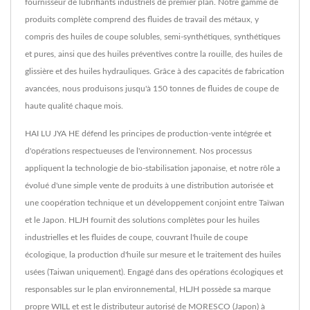
fournisseur de lubrifiants industriels de premier plan. Notre gamme de
produits complète comprend des fluides de travail des métaux, y
compris des huiles de coupe solubles, semi-synthétiques, synthétiques
et pures, ainsi que des huiles préventives contre la rouille, des huiles de
glissière et des huiles hydrauliques. Grâce à des capacités de fabrication
avancées, nous produisons jusqu'à 150 tonnes de fluides de coupe de
haute qualité chaque mois.
HAI LU JYA HE défend les principes de production-vente intégrée et
d'opérations respectueuses de l'environnement. Nos processus
appliquent la technologie de bio-stabilisation japonaise, et notre rôle a
évolué d'une simple vente de produits à une distribution autorisée et
une coopération technique et un développement conjoint entre Taïwan
et le Japon. HLJH fournit des solutions complètes pour les huiles
industrielles et les fluides de coupe, couvrant l'huile de coupe
écologique, la production d'huile sur mesure et le traitement des huiles
usées (Taiwan uniquement). Engagé dans des opérations écologiques et
responsables sur le plan environnemental, HLJH possède sa marque
propre WILL et est le distributeur autorisé de MORESCO (Japon) à