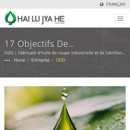
FRANÇAIS
17 Objectifs De
Développement Durable
ODD | Fabricant d'huile de coupe industrielle et de lubrifiant
| HLJH
Home
/
Entreprise
/
ODD
(ODD) | Lubrifiants
Industriels Écologiques Et
Huiles De Coupe | HLJH