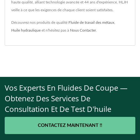
haute qualité, alliant technologie avancée et 44 ans d'expérience, HLJH
veille à ce que les exigences de chaque client soient satisfaites.
Découvrez nos produits de qualité
Fluide de travail des métaux
,
Huile hydraulique
et n'hésitez pas à
Nous Contacter
.
Vos Experts En Fluides De Coupe —
Obtenez Des Services De
Consultation Et De Test D'huile
CONTACTEZ MAINTENANT !!