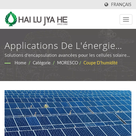
FRANÇAIS
Applications De L'énergie
Solaire | Fluides De Travail
Solutions d'encapsulation avancées pour les cellules solaires
en pérovskite | HLJH | Fabricant et fournisseur de lubrifiants
Home
/
Catégorie
/
MORESCO
/
Coupe D'humidité
Des Métaux Et Solutions De
industriels et de fluides de travail des métaux à Taïwan
Lubrification Sur Mesure |
HLJH