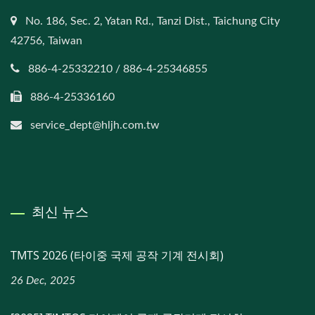
No. 186, Sec. 2, Yatan Rd., Tanzi Dist., Taichung City
42756, Taiwan
886-4-25332210 / 886-4-25346855
886-4-25336160
service_dept@hljh.com.tw
최신 뉴스
TMTS 2026 (타이중 국제 공작 기계 전시회)
26 Dec, 2025