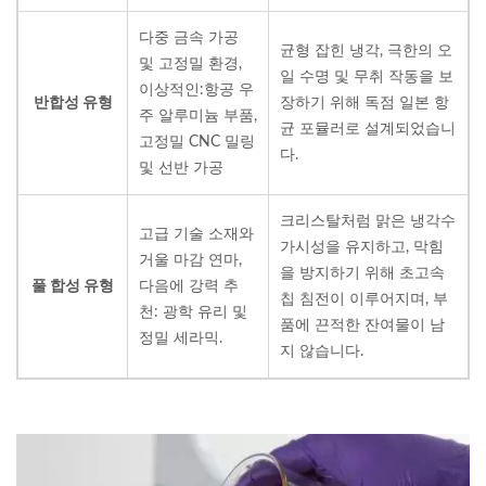
다중 금속 가공
균형 잡힌 냉각, 극한의 오
및 고정밀 환경,
일 수명 및 무취 작동을 보
이상적인:
항공 우
반합성
유형
장하기 위해 독점 일본 항
주 알루미늄 부품,
균 포뮬러로 설계되었습니
고정밀 CNC 밀링
다.
및 선반 가공
크리스탈처럼 맑은 냉각수
고급 기술 소재와
가시성을 유지하고, 막힘
거울 마감 연마,
을 방지하기 위해 초고속
풀 합성
유형
다음에 강력 추
칩 침전이 이루어지며, 부
천: 광학 유리 및
품에 끈적한 잔여물이 남
정밀 세라믹.
지 않습니다.