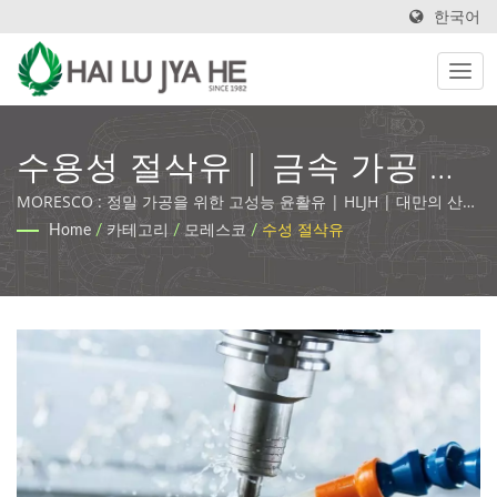
한국어
수용성 절삭유 | 금속 가공 유
체 및 맞춤형 윤활 솔루션 |
MORESCO : 정밀 가공을 위한 고성능 윤활유 | HLJH | 대만의 산업
용 윤활유 및 금속 가공 유체 제조업체 및 공급업체
Home
/
카테고리
/
모레스코
/
수성 절삭유
HLJH