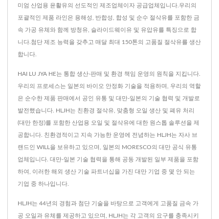
미엄 산업용 윤활유의 선도적인 제조업체이자 공급업체입니다.우리의
포괄적인 제품 라인은 용해성, 반합성, 합성 및 순수 절삭유를 포함한 금
속 가공 유체와 함께 방청유, 슬라이드웨이유 및 유압유를 특징으로 합
니다.첨단 제조 능력을 갖추고 매달 최대 150톤의 고품질 절삭유를 생산
합니다.
HAI LU JYA HE는 통합 생산-판매 및 환경 책임 운영의 원칙을 지킵니다.
우리의 프로세스는 일본의 바이오 안정화 기술을 적용하며, 우리의 역할
은 순수한 제품 판매에서 공인 유통 및 대만-일본의 기술 협력 및 개발로
발전했습니다. HLJH는 친환경 절삭유, 맞춤형 오일 생산 및 폐유 처리
(대만 한정)를 포함한 산업용 오일 및 절삭유에 대한 원스톱 솔루션을 제
공합니다. 친환경적이고 지속 가능한 운영에 전념하는 HLJH는 자사 브
랜드인 WILL을 보유하고 있으며, 일본의 MORESCO의 대만 공식 유통
업체입니다. 대만-일본 기술 협력을 통해 공동 개발된 일부 제품을 포함
하여, 이러한 해외 생산 기술 파트너십을 가진 대만 기업 중 몇 안 되는
기업 중 하나입니다.
HLJH는 44년의 경험과 첨단 기술을 바탕으로 고객에게 고품질 금속 가
공 오일과 유체를 제공하고 있으며, HLJH는 각 고객의 요구를 충족시키