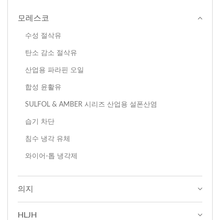
모레스코
수성 절삭유
탄소 감소 절삭유
산업용 파라핀 오일
합성 윤활유
SULFOL & AMBER 시리즈 산업용 설폰산염
습기 차단
침수 냉각 유체
와이어-톱 냉각제
의지
HLJH