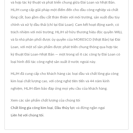
và hợp tác kỹ thuật và phát triển chung giữa Đài Loan và Nhật Bản.
HLJH cung cấp giải pháp một điểm đến cho dầu công nghiệp và chất
lỏng cắt, bao gồm dầu cắt thân thiện với môi trường, sản xuất dầu tùy
chỉnh và xử lý dầu thải (chỉ tại Đài Loan). Cam kết hoạt động xanh, có
trách nhiệm với môi trường, HLJH sở hữu thương hiệu độc quyền WILL
và là nhà phân phối được ủy quyền của MORESCO (Nhật Bản) tại Đài
Loan, với một số sản phẩm được phát triển chung thông qua hợp tác
kỹ thuật Đài Loan-Nhật Bản — một trong số ít các công ty Đài Loan có
loại hình đối tác công nghệ sản xuất ở nước ngoài này.
HLJH đã cung cấp cho khách hàng các loại dầu và chất lỏng gia công
kim loại chất lượng cao, với công nghệ tiên tiến và 44 năm kinh
nghiệm, HLJH đảm bảo đáp ứng mọi yêu cầu của khách hàng.
Xem các sản phẩm chất lượng của chúng tôi
Chất lỏng gia công kim loại
,
Dầu thủy lực
và đừng ngần ngại
Liên hệ với chúng tôi
.