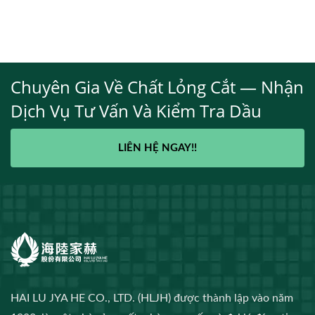
Chuyên Gia Về Chất Lỏng Cắt — Nhận
Dịch Vụ Tư Vấn Và Kiểm Tra Dầu
LIÊN HỆ NGAY!!
HAI LU JYA HE CO., LTD. (HLJH) được thành lập vào năm