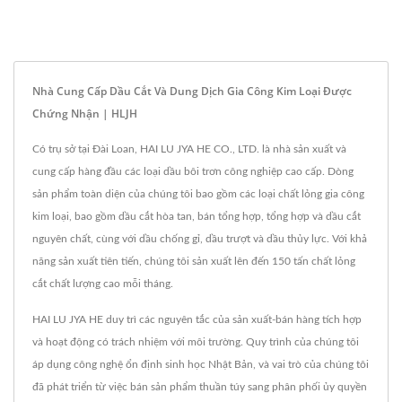
Nhà Cung Cấp Dầu Cắt Và Dung Dịch Gia Công Kim Loại Được
Chứng Nhận | HLJH
Có trụ sở tại Đài Loan, HAI LU JYA HE CO., LTD. là nhà sản xuất và
cung cấp hàng đầu các loại dầu bôi trơn công nghiệp cao cấp. Dòng
sản phẩm toàn diện của chúng tôi bao gồm các loại chất lỏng gia công
kim loại, bao gồm dầu cắt hòa tan, bán tổng hợp, tổng hợp và dầu cắt
nguyên chất, cùng với dầu chống gỉ, dầu trượt và dầu thủy lực. Với khả
năng sản xuất tiên tiến, chúng tôi sản xuất lên đến 150 tấn chất lỏng
cắt chất lượng cao mỗi tháng.
HAI LU JYA HE duy trì các nguyên tắc của sản xuất-bán hàng tích hợp
và hoạt động có trách nhiệm với môi trường. Quy trình của chúng tôi
áp dụng công nghệ ổn định sinh học Nhật Bản, và vai trò của chúng tôi
đã phát triển từ việc bán sản phẩm thuần túy sang phân phối ủy quyền