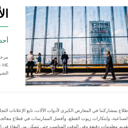
ال
أحدث
HE
الشرك
اطلاع بمشاركتنا في المعارض الكبرى لأدوات الآلات، تابع الإعلانات ا
ت القطع BS-9
الأفضل! زيت القطع BS-6S
لصناعية، وابتكارات زيوت القطع، وأفضل الممارسات في قطاع معالجة 
تقديم معلومات دقيقة وفي الوقت المناسب حتى تتمكن من البقاء في 