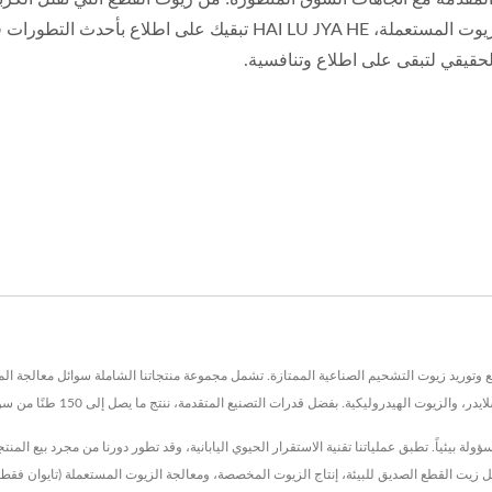
تدوير الزيوت المستعملة، HAI LU JYA HE تبقيك على 
حقيقي لتبقى على اطلاع وتنافسية.
HAI LU JY. هي شركة رائدة في تصنيع وتوريد زيوت التشحيم الصناعية الممتازة. تشمل مجموعة منتجاتنا الشاملة سوائ
ليكية. بفضل قدرات التصنيع المتقدمة، ننتج ما يصل إلى 150 طنًا من سوائل القطع عالية الجودة كل شهر.
ليات المسؤولة بيئياً. تطبق عملياتنا تقنية الاستقرار الحيوي اليابانية، وقد تطور دورنا من مجرد بيع 