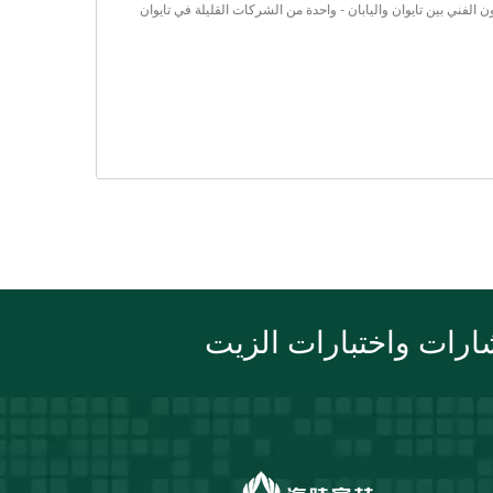
شترك من خلال التعاون الفني بين تايوان واليابان - واحدة من الشركات القليلة في تايوان
رات واختبارات الزيت