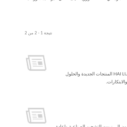
نتيجة 1 - 2 من 2
عرض الابتكار في المعارض السنوية! من خلال معارضنا السنوية، تبرز HAI LU JYA HE المنتجات الجديدة والحلول
لابتكارات.
ون إلى زيوت التشحيم الصناعية وإعادة