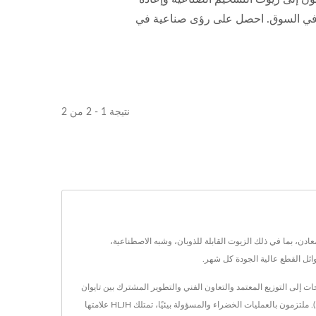
اطلاع بأحدث التطورات في السوق. احصل على رؤى صناعية في
نتيجة 1 - 2 من 2
ل معالجة المعادن، بما في ذلك الزيوت القابلة للذوبان، وشبه الاصطناعية،
المنتجات إلى التوزيع المعتمد والتعاون الفني والتطوير المشترك بين تايوان
واليابان. HLJH تقدم حلولاً شاملة للزيوت الصناعية وسوائل القطع، تشمل زيت القطع الصديق للبيئة، إنتاج الزيوت المخصصة، ومعالجة الزيوت المستعملة (تايوان فقط). ملتزمون بالعمليات الخضراء والمسؤولة بيئيًا، تمتلك HLJH علامتها