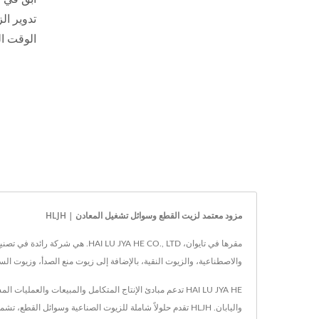
الوقت ال
مزود معتمد لزيت القطع وسوائل تشغيل المعادن | HLJH
مقرها في تايوان، A HE CO., LTD
والاصطناعية، والزيوت النقية، بالإضافة إلى زيوت منع الصدأ، وزيوت السلايدر، والزيوت الهيدرو
HAI LU JYA HE تدعم مبادئ الإنتاج المتكامل والمبيعات والعم