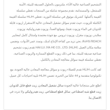
التشحيم الصناعية عالية الأداء. ملتزمون بالحلول الصديقة للبيئة، الآمنة
للمشغل، والمستدامة، نقدم مجموعة شاملة من المنتجات تغطي سلسلة
القيمة بأكملها. كشريك موثوق في سلسلة التوريد، تغطي HLJH سلسلة القيمة
الكاملة للزيوت، حيث تقدم سوائل تشغيل المعادن عالية الاستقرار (زيوت قابلة
للذوبان في الماء وزيوت نقية)، وموانع الصدأ، وزيوت هيدروليكية، وزيوت
سلايدر، وزيوت مغزل، وزيوت تروس. مع جودة معتمدة وامتثال كامل لمعايير
RoHS/REACH، نحن نزيد من كفاءة الإنتاج لديك، ونمدد عمر الأدوات، ونضمن
سلامة مكان العمل. HAI LU JYA HE CO., LTD. (HLJH) تقدم زيوت تشحيم
صناعية صديقة للبيئة، بما في ذلك زيوت القطع الممتازة والزيوت الصناعية،
تغطي سلسلة قيمة سوائل معالجة المعادن بالكامل.
لقد كانت HLJH تقدم للعملاء زيوت و سوائل معالجة المعادن عالية الجودة، مع
تكنولوجيا متقدمة و 44 عامًا من الخبرة، تضمن HLJH تلبية احتياجات كل عميل.
اطلع على منتجاتنا عالية الجودة
سائل تشغيل المعادن
,
زيت قطع قابل للذوبان
,
زيت قطع شبه اصطناعي
,
سائل قطع اصطناعي
,
زيت هيدروليكي
ولا تتردد في
الاتصال بنا
.