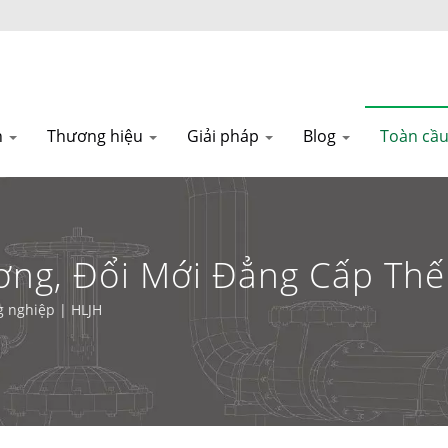
n
Thương hiệu
Giải pháp
Blog
Toàn cầ
ng, Đổi Mới Đẳng Cấp Thế 
n Với Môi Trường | HLJH
g nghiệp | HLJH