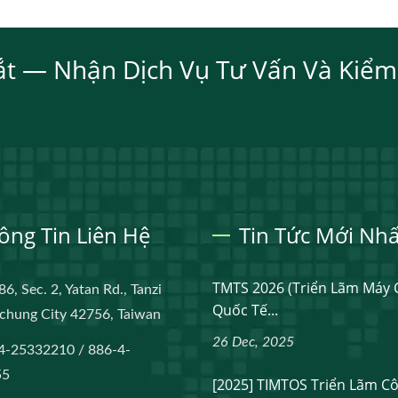
ắt — Nhận Dịch Vụ Tư Vấn Và Kiểm
ông Tin Liên Hệ
Tin Tức Mới Nhấ
TMTS 2026 (Triển Lãm Máy 
86, Sec. 2, Yatan Rd., Tanzi
Quốc Tế...
aichung City 42756, Taiwan
26 Dec, 2025
4-25332210 / 886-4-
55
[2025] TIMTOS Triển Lãm C