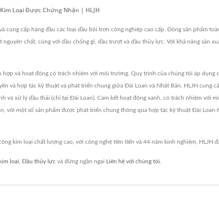
 Kim Loại Được Chứng Nhận | HLJH
 và cung cấp hàng đầu các loại dầu bôi trơn công nghiệp cao cấp. Dòng sản phẩm toàn
 nguyên chất, cùng với dầu chống gỉ, dầu trượt và dầu thủy lực. Với khả năng sản xuất
h hợp và hoạt động có trách nhiệm với môi trường. Quy trình của chúng tôi áp dụng c
yền và hợp tác kỹ thuật và phát triển chung giữa Đài Loan và Nhật Bản. HLJH cung c
nh và xử lý dầu thải (chỉ tại Đài Loan). Cam kết hoạt động xanh, có trách nhiệm với
với một số sản phẩm được phát triển chung thông qua hợp tác kỹ thuật Đài Loan-Nh
 công kim loại chất lượng cao, với công nghệ tiên tiến và 44 năm kinh nghiệm, HLJH
kim loại
,
Dầu thủy lực
và đừng ngần ngại
Liên hệ với chúng tôi
.