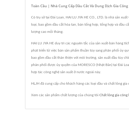
Toàn Cầu | Nhà Cung Cấp Dầu Cắt Và Dung Dịch Gia Công
Có trụ sở tại Đài Loan, HAI LU JYA HE CO., LTD. là nhà sản xuất
loại, bao gồm dầu cắt hòa tan, bán tổng hợp, tổng hợp và dầu cắt
lượng cao mỗi tháng.
HAI LU JYA HE duy trì các nguyên tắc của sản xuất-bán hàng tíc
phát triển từ việc bán sản phẩm thuần túy sang phân phối ủy qu
bao gồm dầu cắt thân thiện với môi trường, sản xuất dầu tùy chỉ
phân phối được ủy quyền của MORESCO (Nhật Bản) tại Đài Loan, 
hợp tác công nghệ sản xuất ở nước ngoài này.
HLJH đã cung cấp cho khách hàng các loại dầu và chất lỏng gia
Xem các sản phẩm chất lượng của chúng tôi
Chất lỏng gia công 