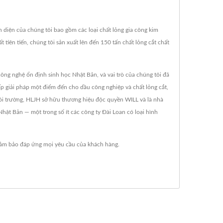
 diện của chúng tôi bao gồm các loại chất lỏng gia công kim
 tiên tiến, chúng tôi sản xuất lên đến 150 tấn chất lỏng cắt chất
ông nghệ ổn định sinh học Nhật Bản, và vai trò của chúng tôi đã
ấp giải pháp một điểm đến cho dầu công nghiệp và chất lỏng cắt,
 môi trường, HLJH sở hữu thương hiệu độc quyền WILL và là nhà
ật Bản — một trong số ít các công ty Đài Loan có loại hình
 đảm bảo đáp ứng mọi yêu cầu của khách hàng.