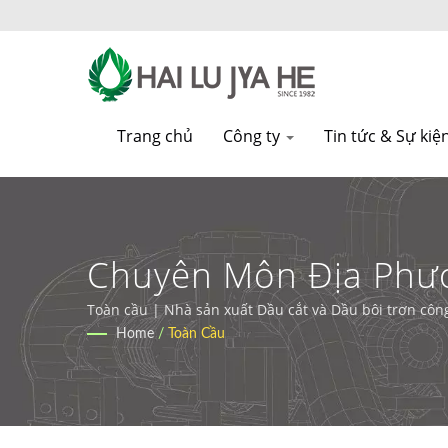
Trang chủ
Công ty
Tin tức & Sự kiệ
Chuyên Môn Địa Phươ
Và Dầu Cắt Thân Thiệ
Toàn cầu | Nhà sản xuất Dầu cắt và Dầu bôi trơn côn
Home
/
Toàn Cầu