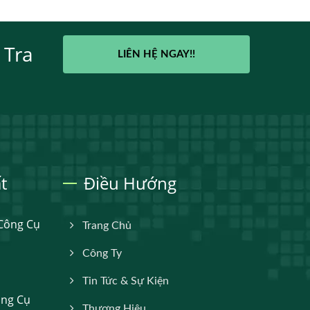
 Tra
LIÊN HỆ NGAY!!
t
Điều Hướng
Công Cụ
Trang Chủ
Công Ty
Tin Tức & Sự Kiện
ông Cụ
Thương Hiệu