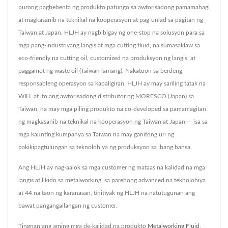
purong pagbebenta ng produkto patungo sa awtorisadong pamamahagi
at magkasanib na teknikal na kooperasyon at pag-unlad sa pagitan ng
Taiwan at Japan. HLJH ay nagbibigay ng one-stop na solusyon para sa
mga pang-industriyang langis at mga cutting fluid, na sumasaklaw sa
eco-friendly na cutting oil, customized na produksyon ng langis, at
paggamot ng waste oil (Taiwan lamang). Nakatuon sa berdeng,
responsableng operasyon sa kapaligiran, HLJH ay may sariling tatak na
WILL at ito ang awtorisadong distributor ng MORESCO (Japan) sa
Taiwan, na may mga piling produkto na co-developed sa pamamagitan
ng magkasanib na teknikal na kooperasyon ng Taiwan at Japan — isa sa
mga kaunting kumpanya sa Taiwan na may ganitong uri ng
pakikipagtulungan sa teknolohiya ng produksyon sa ibang bansa.
Ang HLJH ay nag-aalok sa mga customer ng mataas na kalidad na mga
langis at likido sa metalworking, sa parehong advanced na teknolohiya
at 44 na taon ng karanasan, tinitiyak ng HLJH na natutugunan ang
bawat pangangailangan ng customer.
Tingnan ang aming mga de-kalidad na produkto
Metalworking Fluid
,