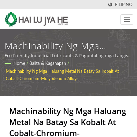
FILIPINO
Machinability Ng Mga
Haluang Metal Na Batay Sa
Eco-Friendly Industrial Lubricants & Pagputol ng mga Langis |
HLJH
Home
/
Balita & Kaganapan
/
Kobalt At Cobalt-Chromium-
Machinability Ng Mga Haluang Metal Na Batay Sa Kobalt At
Molybdenum Alloys |
Cobalt-Chromium-Molybdenum Alloys
Industrial Cutting Oil At
Lubricant Manufacturer |
Machinability Ng Mga Haluang
HLJH
Metal Na Batay Sa Kobalt At
Cobalt-Chromium-