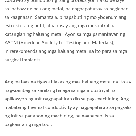
CoCrMo ay bumubuo ng isang proteksiyon na oxide layer
sa ibabaw ng haluang metal, na nagpapahusay sa paglaban
sa kaagnasan. Samantala, pinapabuti ng molybdenum ang
estruktura ng butil, pinahusay ang mga mekanikal na
katangian ng haluang metal. Ayon sa mga pamantayan ng
ASTM (American Society for Testing and Materials),
inirerekomenda ang mga haluang metal na ito para sa mga
surgical implants.
Ang mataas na tigas at lakas ng mga haluang metal na ito ay
nag-aambag sa kanilang halaga sa mga industriyal na
aplikasyon ngunit nagpapahirap din sa pag-machining. Ang
mababang thermal conductivity ay nagpapahirap sa pag-alis
ng init sa panahon ng machining, na nagpapabilis sa
pagkasira ng mga tool.