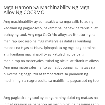
Mga Hamon Sa Machinability Ng Mga
Alloy Ng COCRMO
Ang machinability ay sumasaklaw sa mga salik tulad ng
kadalian ng pagproseso, nakamit na ibabaw na tapusin, at
buhay ng tool. Ang mga CoCrMo alloys ay itinuturing na
mahirap iproseso na mga materyales dahil sa kanilang
mataas na tigas at tibay. Ipinapakita ng mga pag-aaral na
ang kanilang machinability ay katulad ng iba pang
mahihirap na materyales, tulad ng nickel at titanium alloys.
Ang mga materyales na ito ay nagbubunga ng mataas na
puwersa ng pagputol at temperatura sa panahon ng
machining, na nagreresulta sa mabilis na pagsusuot ng tool.
Ang pagkasira ng tool ay pangunahing dulot ng mataas na
init at presyon sa panahon ng machining, na nagiging sanhi