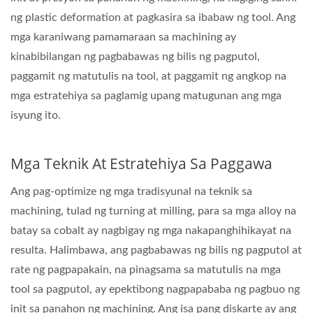
ng plastic deformation at pagkasira sa ibabaw ng tool. Ang
mga karaniwang pamamaraan sa machining ay
kinabibilangan ng pagbabawas ng bilis ng pagputol,
paggamit ng matutulis na tool, at paggamit ng angkop na
mga estratehiya sa paglamig upang matugunan ang mga
isyung ito.
Mga Teknik At Estratehiya Sa Paggawa
Ang pag-optimize ng mga tradisyunal na teknik sa
machining, tulad ng turning at milling, para sa mga alloy na
batay sa cobalt ay nagbigay ng mga nakapanghihikayat na
resulta. Halimbawa, ang pagbabawas ng bilis ng pagputol at
rate ng pagpapakain, na pinagsama sa matutulis na mga
tool sa pagputol, ay epektibong nagpapababa ng pagbuo ng
init sa panahon ng machining. Ang isa pang diskarte ay ang