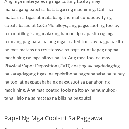
Ang mga materyales ng mga cutting tool ay may
mahalagang papel sa katatagan ng machining. Dahil sa
mataas na tigas at mababang thermal conductivity ng
cobalt-based at CoCrMo alloys, ang pagsusuot ng tool ay
nananatiling isang malaking hamon. Ipinapakita ng mga
naunang pag-aaral na ang mga coated tools ay nagpapakita
ng mas mataas na resistensya sa pagsusuot kapag nagma-
machining ng mga alloys na ito. Ang mga tool na may
Physical Vapor Deposition (PVD) coating ay nagdadagdag
ng karagdagang tigas, na epektibong nagpapahaba ng buhay
ng tool at nagpapababa ng pagsusuot sa panahon ng
machining. Ang mga coated tools na ito ay namumukod-
tangi, lalo na sa mataas na bilis ng pagputol.
Papel Ng Mga Coolant Sa Paggawa