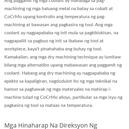
Ang paggamit ng mga coolant ay mahalaga sa pag-
machining ng mga haluang metal na batay sa cobalt at
CoCrMo upang kontrolin ang temperatura ng pag-
machining at bawasan ang pagkasira ng tool. Ang mga
coolant ay nagpapababa ng init mula sa pagkikiskisan, na
nagpapaliit sa pagbuo ng init sa ibabaw ng tool at
workpiece, kaya't pinahahaba ang buhay ng tool.
Kamakailan, ang mga dry machining technique ay lumitaw
bilang mga alternatibo upang mabawasan ang paggamit ng
coolant. Habang ang dry machining ay nagpapababa ng
epekto sa kapaligiran, nagdudulot ito ng mga teknikal na
hamon sa paghawak ng mga materyales na mahirap i-
machine tulad ng CoCrMo alloys, partikular sa mga isyu ng
pagkasira ng tool sa mataas na temperatura.
Mga Hinaharap Na Direksyon Ng