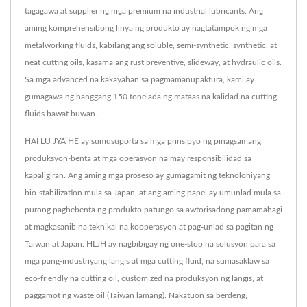
tagagawa at supplier ng mga premium na industrial lubricants. Ang
aming komprehensibong linya ng produkto ay nagtatampok ng mga
metalworking fluids, kabilang ang soluble, semi-synthetic, synthetic, at
neat cutting oils, kasama ang rust preventive, slideway, at hydraulic oils.
Sa mga advanced na kakayahan sa pagmamanupaktura, kami ay
gumagawa ng hanggang 150 tonelada ng mataas na kalidad na cutting
fluids bawat buwan.
HAI LU JYA HE ay sumusuporta sa mga prinsipyo ng pinagsamang
produksyon-benta at mga operasyon na may responsibilidad sa
kapaligiran. Ang aming mga proseso ay gumagamit ng teknolohiyang
bio-stabilization mula sa Japan, at ang aming papel ay umunlad mula sa
purong pagbebenta ng produkto patungo sa awtorisadong pamamahagi
at magkasanib na teknikal na kooperasyon at pag-unlad sa pagitan ng
Taiwan at Japan. HLJH ay nagbibigay ng one-stop na solusyon para sa
mga pang-industriyang langis at mga cutting fluid, na sumasaklaw sa
eco-friendly na cutting oil, customized na produksyon ng langis, at
paggamot ng waste oil (Taiwan lamang). Nakatuon sa berdeng,