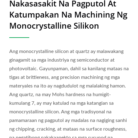
Nakasasakit Na Pagputol At
HLJH
Katumpakan Na Machining Ng
Monocrystalline Silikon
Ang monocrystalline silicon at quartz ay malawakang
ginagamit sa mga industriya ng semiconductor at
photovoltaic. Gayunpaman, dahil sa kanilang mataas na
tigas at brittleness, ang precision machining ng mga
materyales na ito ay nagdudulot ng malalaking hamon.
Ang quartz, na may Mohs hardness na humigit-
kumulang 7, ay may katulad na mga katangian sa
monocrystalline silicon. Ang mga tradisyonal na
pamamaraan ng pagputol ay madalas na nagiging sanhi
ng chipping, cracking, at mataas na surface roughness,
na negatibong nakakaapekto sa mga susunod na