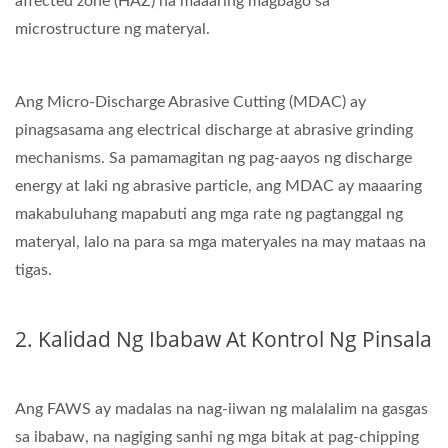
affected zone (HAZ) na maaaring magbago sa
microstructure ng materyal.
Ang Micro-Discharge Abrasive Cutting (MDAC) ay
pinagsasama ang electrical discharge at abrasive grinding
mechanisms. Sa pamamagitan ng pag-aayos ng discharge
energy at laki ng abrasive particle, ang MDAC ay maaaring
makabuluhang mapabuti ang mga rate ng pagtanggal ng
materyal, lalo na para sa mga materyales na may mataas na
tigas.
2. Kalidad Ng Ibabaw At Kontrol Ng Pinsala
Ang FAWS ay madalas na nag-iiwan ng malalalim na gasgas
sa ibabaw, na nagiging sanhi ng mga bitak at pag-chipping