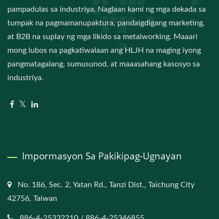
pampadulas sa industriya. Naglaan kami ng mga dekada sa
tumpak na pagmamanupaktura, pandaigdigang marketing,
at B2B na suplay ng mga likido sa metalworking. Maaari
mong lubos na pagkatiwalaan ang HLJH na maging iyong
pangmatagalang, sumusunod, at maaasahang kasosyo sa
industriya.
Impormasyon Sa Pakikipag-Ugnayan
No. 186, Sec. 2, Yatan Rd., Tanzi Dist., Taichung City
42756, Taiwan
886-4-25332210 / 886-4-25346855