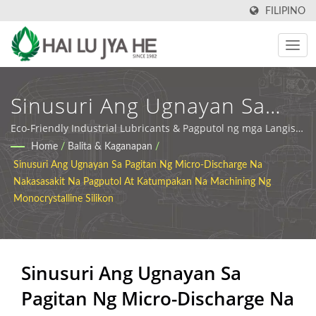
FILIPINO
Sinusuri Ang Ugnayan Sa
Pagitan Ng Micro-Discharge
Eco-Friendly Industrial Lubricants & Pagputol ng mga Langis |
HLJH
Home
/
Balita & Kaganapan
/
Na Nakasasakit Na Pagputol
Sinusuri Ang Ugnayan Sa Pagitan Ng Micro-Discharge Na
At Katumpakan Na
Nakasasakit Na Pagputol At Katumpakan Na Machining Ng
Monocrystalline Silikon
Machining Ng
Monocrystalline Silikon |
Industrial Cutting Oil At
Sinusuri Ang Ugnayan Sa
Pagitan Ng Micro-Discharge Na
Lubricant Manufacturer |