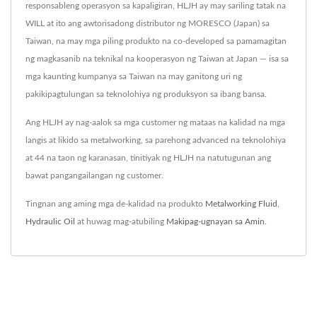
responsableng operasyon sa kapaligiran, HLJH ay may sariling tatak na
WILL at ito ang awtorisadong distributor ng MORESCO (Japan) sa
Taiwan, na may mga piling produkto na co-developed sa pamamagitan
ng magkasanib na teknikal na kooperasyon ng Taiwan at Japan — isa sa
mga kaunting kumpanya sa Taiwan na may ganitong uri ng
pakikipagtulungan sa teknolohiya ng produksyon sa ibang bansa.
Ang HLJH ay nag-aalok sa mga customer ng mataas na kalidad na mga
langis at likido sa metalworking, sa parehong advanced na teknolohiya
at 44 na taon ng karanasan, tinitiyak ng HLJH na natutugunan ang
bawat pangangailangan ng customer.
Tingnan ang aming mga de-kalidad na produkto
Metalworking Fluid
,
Hydraulic Oil
at huwag mag-atubiling
Makipag-ugnayan sa Amin
.