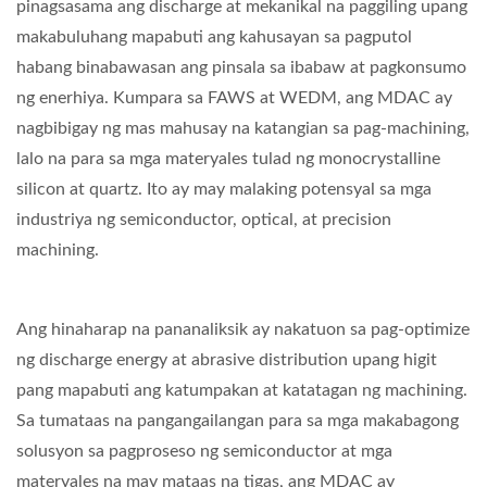
pinagsasama ang discharge at mekanikal na paggiling upang
makabuluhang mapabuti ang kahusayan sa pagputol
habang binabawasan ang pinsala sa ibabaw at pagkonsumo
ng enerhiya. Kumpara sa FAWS at WEDM, ang MDAC ay
nagbibigay ng mas mahusay na katangian sa pag-machining,
lalo na para sa mga materyales tulad ng monocrystalline
silicon at quartz. Ito ay may malaking potensyal sa mga
industriya ng semiconductor, optical, at precision
machining.
Ang hinaharap na pananaliksik ay nakatuon sa pag-optimize
ng discharge energy at abrasive distribution upang higit
pang mapabuti ang katumpakan at katatagan ng machining.
Sa tumataas na pangangailangan para sa mga makabagong
solusyon sa pagproseso ng semiconductor at mga
materyales na may mataas na tigas, ang MDAC ay