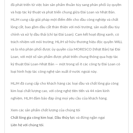
đã phát triển từ việc bán sản phẩm thuần túy sang phân phối ủy quyền
và hợp tác kỹ thuật và phát triển chung giữa Đài Loan và Nhật Bản.
HLJH cung cấp giải pháp một điểm đến cho dầu công nghiệp và chất
lỏng cắt, bao gồm dầu cắt thân thiện với môi trường, sản xuất dầu tùy
chỉnh và xử lý dầu thải (chỉ tại Đài Loan). Cam kết hoạt động xanh, có
trách nhiệm với môi trường, HLJH sở hữu thương hiệu độc quyền WILL
và là nhà phân phối được ủy quyền của MORESCO (Nhật Bản) tại Đài
Loan, với một số sản phẩm được phát triển chung thông qua hợp tác
kỹ thuật Đài Loan-Nhật Bản — một trong số ít các công ty Đài Loan có
loại hình hợp tác công nghệ sản xuất ở nước ngoài này.
HLJH đã cung cấp cho khách hàng các loại dầu và chất lỏng gia công
kim loại chất lượng cao, với công nghệ tiên tiến và 44 năm kinh
nghiệm, HLJH đảm bảo đáp ứng mọi yêu cầu của khách hàng.
Xem các sản phẩm chất lượng của chúng tôi
Chất lỏng gia công kim loại
,
Dầu thủy lực
và đừng ngần ngại
Liên hệ với chúng tôi
.