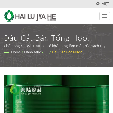
VIỆT
Dầu Cắt Bán Tổng Hợp
Không Chứa Clo WILL AIE-75
Chất lỏng cắt WILL AIE-75 có khả năng làm mát, rửa sạch tuyệt
vời và bảo vệ chống gỉ tốt. | Dầu bôi trơn và dầu cắt thân
Home
/
Danh Mục
/
SẼ
/
Dầu Cắt Gốc Nước
| Dung Dịch Gia Công Kim
thiện với môi trường | HLJH
Loại Cao Cấp Và Giải Pháp
Xử Lý Nước Thải | HLJH