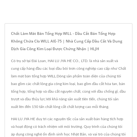
Chất Làm Mát Bán Tổng Hợp WILL - Dầu Cắt Bán Tổng Hợp
Không Chứa Clo WILL AIE-75 | Nhà Cung Cấp Dầu Cắt Và Dung
Dịch Gia Công Kim Loại Được Chứng Nhận | HLJH
Có trụ sở tại Đài Loan, HAI LU JYA HE CO., LTD. là nhà sản xuất và
cung cấp hàng đầu các loại dầu bôi trơn công nghiệp cao cấp như Chất
làm mát bán tổng hợp WILL.Dòng sản phẩm toàn diện của chúng tôi
bao gồm các chất lỏng gia công kim loại, bao gồm dầu cắt hòa tan, bán
tổng hợp, tổng hợp và dầu cắt nguyên chất, cùng với dầu chống gỉ, dầu
trượt và dầu thủy lực.Với khả năng sản xuất tiên tiến, chúng tôi sản
xuất lên đến 150 tấn chất lỏng cắt chất lượng cao mỗi tháng.
HAI LU JYA HE duy trì các nguyên tắc của sản xuất-bán hàng tích hợp
và hoạt động có trách nhiệm với môi trường. Quy trình của chúng tôi
áp dụng công nghệ ổn định sinh học Nhật Bản, và vai trò của chúng tôi