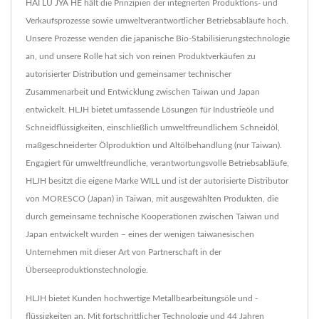
HAI LU JYA HE hält die Prinzipien der integrierten Produktions- und
Verkaufsprozesse sowie umweltverantwortlicher Betriebsabläufe hoch.
Unsere Prozesse wenden die japanische Bio-Stabilisierungstechnologie
an, und unsere Rolle hat sich von reinen Produktverkäufen zu
autorisierter Distribution und gemeinsamer technischer
Zusammenarbeit und Entwicklung zwischen Taiwan und Japan
entwickelt. HLJH bietet umfassende Lösungen für Industrieöle und
Schneidflüssigkeiten, einschließlich umweltfreundlichem Schneidöl,
maßgeschneiderter Ölproduktion und Altölbehandlung (nur Taiwan).
Engagiert für umweltfreundliche, verantwortungsvolle Betriebsabläufe,
HLJH besitzt die eigene Marke WILL und ist der autorisierte Distributor
von MORESCO (Japan) in Taiwan, mit ausgewählten Produkten, die
durch gemeinsame technische Kooperationen zwischen Taiwan und
Japan entwickelt wurden – eines der wenigen taiwanesischen
Unternehmen mit dieser Art von Partnerschaft in der
Überseeproduktionstechnologie.
HLJH bietet Kunden hochwertige Metallbearbeitungsöle und -
flüssigkeiten an. Mit fortschrittlicher Technologie und 44 Jahren