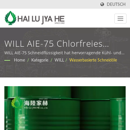
DEUTSCH
WILL AIE-75 Chlorfreies
Ökologisches
WILL AIE-75 Schneidflüssigkeit hat hervorragende Kühl- und
Waschfähigkeiten sowie einen guten Rostschutz. |
Home
/
Kategorie
/
WILL
/
Wasserbasierte Schneidöle
Halbsynthetisches Schneidöl
Umweltfreundliche industrielle Schmierstoffe & Schneidöle |
HLJH
| Premium
Metallbearbeitungsflüssigkeit
& Abwasserlösungen | HLJH