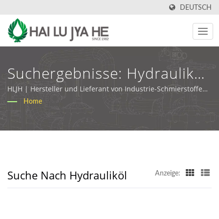
DEUTSCH
Suchergebnisse: Hydrauliköl
|
HLJH | Hersteller und Lieferant von Industrie-Schmierstoffen
& Metallbearbeitungsflüssigkeiten in Taiwan
Home
Metallbearbeitungsflüssigkeit
& Maßgeschneiderte
Schmierlösungen | HLJH
Suche Nach Hydrauliköl
Anzeige: