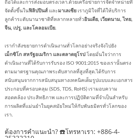
ถือได้และการส่งมอบตรงเวลา.ด้วยเครือข่ายการจัดจำหน่ายที่
จัดตั้งขึ้นใน
ฟิลิปปินส์
และ
มาเลเซีย
เราภูมิใจที่ได้ให้บริการ
ลูกค้าระดับนานาชาติที่หลากหลายทั่ว
อินเดีย, เวียดนาม, ไทย,
จีน, เปรู, และโคลอมเบีย.
เรากำลังขยายการดำเนินงานทั่วโลกอย่างจริงจังไปยัง
เม็กซิโก สหรัฐอเมริกา และตลาดยุโรป
โดยมั่นใจว่าการ
ดำเนินงานที่ได้รับการรับรอง ISO 9001:2015 ของเรานั้นตรง
ตามมาตรฐานคุณภาพระดับสากลที่สูงที่สุด.ได้รับการ
สนับสนุนจากการสนับสนุนทางเทคนิคเต็มรูปแบบและเอกสาร
ประกอบที่ครอบคลุม (SDS, TDS, RoHS) เรามอบความ
สอดคล้อง ประสิทธิภาพ และการปฏิบัติตามที่จำเป็นสำหรับ
การผลิตที่แม่นยำในยุคสมัยใหม่ให้กับพันธมิตรทั่วโลกของ
เรา.
ต้องการคำแนะนำ? ☎️โทรหาเรา: +886-4-
25332210