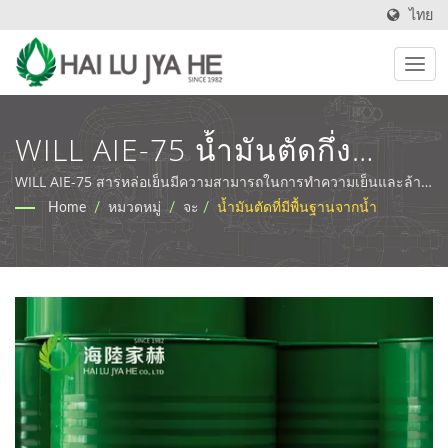
ไทย
WILL AIE-75 น้ำมันตัดกึ่ง
สังเคราะห์ที่ปราศจากคลอรีน |
WILL AIE-75 สารหล่อเย็นมีความสามารถในการทำความเย็นและล้าง
ที่ยอดเยี่ยมและป้องกันสนิมได้ดี | น้ำมันหล่อลื่นและน้ำมันตัดที่เป็น
Home
/
หมวดหมู่
/
จะ
/
น้ำมันตัดที่มีพื้นฐานจากน้ำ
ของเหลวสำหรับการทำงาน
มิตรกับสิ่งแวดล้อม | HLJH
โลหะระดับพรีเมียมและโซลูชัน
น้ำเสีย | HLJH