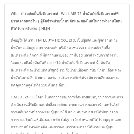
WILL สารหล่อเย็นกึ่งสังเคราะห์ - WILL AIE-75 น้ำมันตัดกึ่งสังเคราะห์ที่
ปราศจากคลอรีน | ผู้จัดจำหน่ายน้ำมันตัดและของไหลในการทำงานโลหะ
ที่ได้รับการรับรอง | HLJH
ตั้งอยู่ในไต้หวัน, HAI LU JYA HE CO., LTD. เป็นผู้ผลิตและผู้จัดจำหน่าย
น้ำมันหล่อลื่นอุตสาหกรรมระดับพรีเมียม เช่น WILL สารหล่อเย็นกึ่ง
สังเคราะห์.ผลิตภัณฑ์ที่หลากหลายของเรามีของเหลวสำหรับการทำงาน
โลหะ รวมถึงน้ำมันตัดที่ละลายได้ น้ำมันตัดกึ่งสังเคราะห์ น้ำมันตัด
สังเคราะห์ และน้ำมันตัดบริสุทธิ์ รวมถึงน้ำมันป้องกันสนิม น้ำมันเลื่อน และ
น้ำมันไฮดรอลิกด้วยความสามารถในการผลิตที่ทันสมัย เราผลิตของเหลว
ตัดคุณภาพสูงได้ถึง 150 ตันต่อเดือน.
HAI LU JYA HE ยึดมั่นในหลักการของการผลิต-ขายแบบบูรณาการและการ
ดำเนินงานที่รับผิดชอบต่อสิ่งแวดล้อม. กระบวนการของเรานำเทคโนโลยี
การเสถียรภาพชีวภาพของญี่ปุ่นมาใช้ และบทบาทของเราได้พัฒนาจาก
การขายผลิตภัณฑ์เพียงอย่างเดียวไปสู่การจัดจำหน่ายที่ได้รับอนุญาตและ
ความร่วมมือทางเทคนิคและการพัฒนาร่วมระหว่างไต้หวันและญี่ปุ่น.