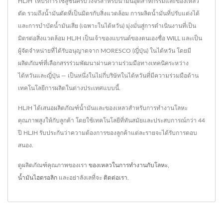
HLJH ให้บริการโซลูชันครบวงจรสำหรับน้ำมันอุตสาหกรรมและของเหลว
ตัด รวมถึงน้ำมันตัดที่เป็นมิตรกับสิ่งแวดล้อม การผลิตน้ำมันที่ปรับแต่งได้
และการบำบัดน้ำมันเสีย (เฉพาะในไต้หวัน) มุ่งมั่นสู่การดำเนินงานที่เป็น
มิตรต่อสิ่งแวดล้อม HLJH เป็นเจ้าของแบรนด์ของตนเองชื่อ WILL และเป็น
ผู้จัดจำหน่ายที่ได้รับอนุญาตจาก MORESCO (ญี่ปุ่น) ในไต้หวัน โดยมี
ผลิตภัณฑ์ที่เลือกสรรร่วมพัฒนาผ่านความร่วมมือทางเทคนิคระหว่าง
ไต้หวันและญี่ปุ่น — เป็นหนึ่งในไม่กี่บริษัทในไต้หวันที่มีความร่วมมือด้าน
เทคโนโลยีการผลิตในต่างประเทศแบบนี้.
HLJH ได้เสนอผลิตภัณฑ์น้ำมันและของเหลวสำหรับการทำงานโลหะ
คุณภาพสูงให้กับลูกค้า โดยใช้เทคโนโลยีที่ทันสมัยและประสบการณ์กว่า 44
ปี HLJH รับประกันว่าความต้องการของลูกค้าแต่ละรายจะได้รับการตอบ
สนอง.
ดูผลิตภัณฑ์คุณภาพของเรา
ของเหลวในการทำงานกับโลหะ
,
น้ำมันไฮดรอลิก
และอย่าลังเลที่จะ
ติดต่อเรา
.