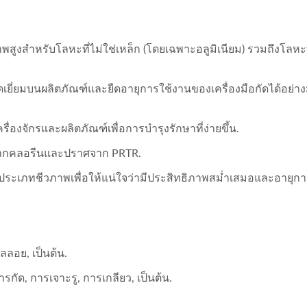
งสำหรับโลหะที่ไม่ใช่เหล็ก (โดยเฉพาะอลูมิเนียม) รวมถึงโลหะที
่ยอดเยี่ยมบนผลิตภัณฑ์และยืดอายุการใช้งานของเครื่องมือกัดได้อย่าง
่องจักรและผลิตภัณฑ์เพื่อการบำรุงรักษาที่ง่ายขึ้น.
าศจากคลอรีนและปราศจาก PRTR.
ะเภทชีวภาพเพื่อให้แน่ใจว่ามีประสิทธิภาพสม่ำเสมอและอายุกา
ัลลอย, เป็นต้น.
รกัด, การเจาะรู, การเกลียว, เป็นต้น.
ที่สุด! น้ำมันตัด BS-6S
ดีที่สุด! น้ำมันตัด BS