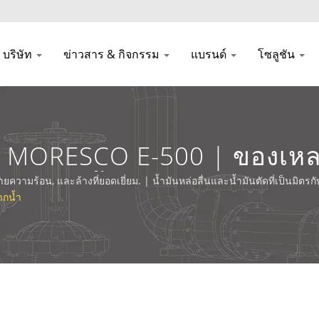
บริษัท
ข่าวสาร & กิจกรรม
แบรนด์
โซลูชัน
ำได้ MORESCO E-500 | ของเ
โซลูชันน้ำเสีย | HLJH
วามร้อน, และล้างที่ยอดเยี่ยม. | น้ำมันหล่อลื่นและน้ำมันตัดที่เป็นมิตรกั
จากน้ำ