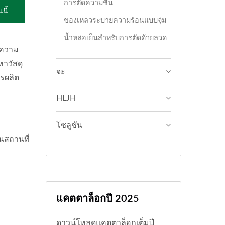
การตัดความชื้น
นี้
ของเหลวระบายความร้อนแบบจุ่ม
น้ำหล่อเย็นสำหรับการตัดด้วยลวด
บความ
หาวัสดุ
จะ
รผลิต
HLJH
โซลูชัน
นสถานที่
แคตตาล็อกปี 2025
ดาวน์โหลดแคตตาล็อกเต็มปี