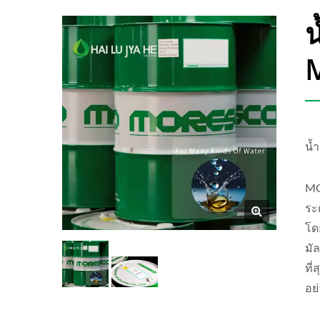
น
น้
MO
ระ
โด
มัล
ที
อย