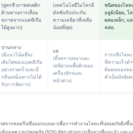
(สูตรชีวภาพสเตติก
(เทคโนโลยีไมโครอี
ชนิดของโลห
ต้านทานการเสื่อม
มัลชันรับประกัน
อลูมิเนียม, โ
สภาพจากแบคทีเรีย
ความเหนียวที่เหลือ
ผสมเหล็ก, แล
ได้สูงมาก)
น้อยที่สุด)
หล่อ.
ปานกลาง
แย่
(มีแนวโน้มที่จะ
การกลึงโลหะ
(ทิ้งคราบหนาและ
เติบโตของแบคทีเรีย
ที่ความเร็วต่ำซ
เหนียวบนพื้นผิวของ
อย่างรวดเร็วและมี
ต้นทุนของขอ
เครื่องจักรและ
กลิ่นเหม็นหากไม่ได้
ต่ำเป็นปัจจัยห
หน้าต่าง)
รับการจัดการ)
จากคลอรีนซึ่งออกแบบมาเพื่อการทำงานโลหะที่ปลอดภัยยิ่งขึ้
ตามข้อมูลความปลอดภัย (SDS) อัตราส่วนการเจือจางที่แนะนำ และแน