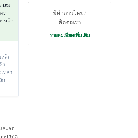
ะผสม
ลหะ
มีคำถามไหม?
ะเหล็ก
ติดต่อเรา
รายละเอียดเพิ่มเติม
เหล็ก
ึ่ง
งเหลว
ลัก.
นและลด
วปฏิบัติ