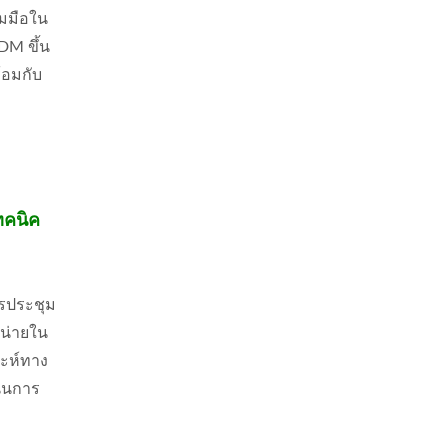
วมมือใน
M ขึ้น
้อมกับ
ทคนิค
รประชุม
หน่ายใน
าะห์ทาง
นุนการ