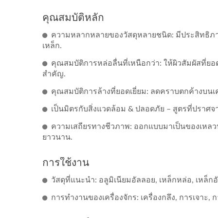
คุณสมบัติหลัก
ความหลากหลายของวัสดุหลายชนิด: มีประสิทธิภาพสู
เหล็ก.
คุณสมบัติการหล่อลื่นที่เหนือกว่า: ให้ผิวสัมผัสที
สำคัญ.
คุณสมบัติการล้างที่ยอดเยี่ยม: ลดคราบตกค้างบนเครื
เป็นมิตรกับสิ่งแวดล้อม & ปลอดภัย – สูตรที่ปร
ความเสถียรทางชีวภาพ: ออกแบบมาเป็นของเหลวปร
ยาวนาน.
การใช้งาน
วัสดุที่แนะนำ: อลูมิเนียมอัลลอย, เหล็กหล่อ, เหล็กอ
การทำงานของเครื่องจักร: เครื่องกลึง, การเจาะ, กา
ดีที่สุด! น้ำมันตัด BS-9
ดี