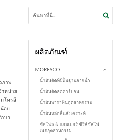
ผลิตภัณฑ์
MORESCO
น้ำมันตัดที่มีพื้นฐานจากน้ำ
ีวภาพ
ดจำหน่าย
น้ำมันตัดลดคาร์บอน
ไมโครอี
น้ำมันพาราฟินอุตสาหกรรม
้น้อย
น้ำมันหล่อลื่นสังเคราะห์
รักษา
ซัลโฟล & แอมเบอร์ ซีรีส์ซัลโฟ
เนตอุตสาหกรรม