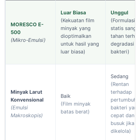
Luar Biasa
Unggul
(Kekuatan film
(Formulasi b
MORESCO E-
minyak yang
statis sanga
500
dioptimalkan
tahan terha
(Mikro-Emulsi)
untuk hasil yang
degradasi
luar biasa)
bakteri)
Sedang
(Rentan
Minyak Larut
terhadap
Baik
Konvensional
pertumbuha
(Film minyak
(Emulsi
bakteri yan
batas berat)
Makroskopis)
cepat dan b
busuk jika t
dikelola)