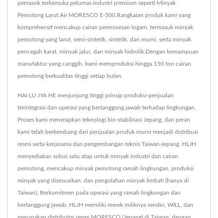
pemasok terkemuka pelumas industri premium seperti Minyak
Pemotong Larut Air MORESCO E-500.Rangkaian produk kami yang
komprehensif mencakup cairan pemrosesan logam, termasuk minyak
pemotong yang larut, semi-sintetik, sintetik, dan murni, serta minyak
pencegah karat, minyak jalur, dan minyak hidrolik.Dengan kemampuan
manufaktur yang canggih, kami memproduksi hingga 150 ton cairan
pemotong berkualitas tinggi setiap bulan.
HAI LU JYA HE menjunjung tinggi prinsip produksi-penjualan
terintegrasi dan operasi yang bertanggung jawab terhadap lingkungan.
Proses kami menerapkan teknologi bio-stabilisasi Jepang, dan peran
kami telah berkembang dari penjualan produk murni menjadi distribusi
resmi serta kerjasama dan pengembangan teknis Taiwan-Jepang. HLJH
menyediakan solusi satu atap untuk minyak industri dan cairan
pemotong, mencakup minyak pemotong ramah lingkungan, produksi
minyak yang disesuaikan, dan pengolahan minyak limbah (hanya di
Taiwan). Berkomitmen pada operasi yang ramah lingkungan dan
bertanggung jawab, HLJH memiliki merek miliknya sendiri, WILL, dan
merupakan distributor resmi MORESCO (Jepang) di Taiwan, dengan