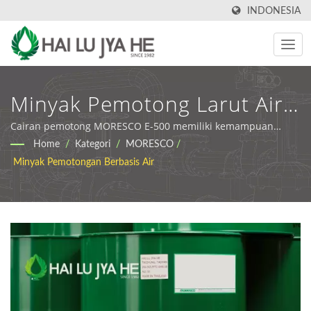
INDONESIA
Minyak Pemotong Larut Air
MORESCO E-500 | Fluida
Cairan pemotong MORESCO E-500 memiliki kemampuan
pelumasan, pendinginan, dan pencucian yang sangat baik. |
Home
/
Kategori
/
MORESCO
/
Pekerjaan Logam Premium &
Pelumas Industri Ramah Lingkungan & Minyak Pemotongan |
Minyak Pemotongan Berbasis Air
HLJH
Solusi Air Limbah | HLJH