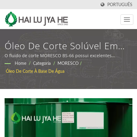
PORTUGUÊS
Óleo De Corte Solúvel Em
Água MORESCO BS-66 |
O fluido de corte MORESCO BS-66 possui excelentes
propriedades de lubrificação, resfriamento e lavagem. |
Home
/
Categoria
/
MORESCO
/
Fluidos De Metalurgia
Lubrificantes Industriais Ecológicos e Óleos de Corte | HLJH
Óleo De Corte À Base De Água
Premium E Soluções Para
Efluentes | HLJH