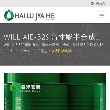
日本語
WILL AIE-329高性能半合成ク
ーラント - 台湾製 | プレミア
WILL AIE-329切削油は、優れた潤滑、冷却、洗浄能力と良好な防
錆性能を持っています。 | 環境に優しい工業用潤滑剤と切削油 |
Home
/
カテゴリ
/
意志
/
水溶性切削油
ム金属加工液と廃水ソリュー
HLJH
ション | HLJH