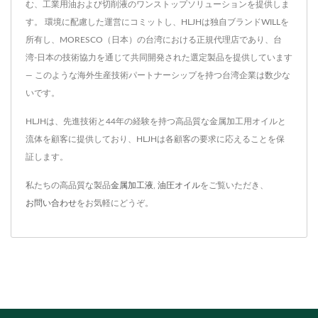
む、工業用油および切削液のワンストップソリューションを提供しま
す。 環境に配慮した運営にコミットし、HLJHは独自ブランドWILLを
所有し、MORESCO（日本）の台湾における正規代理店であり、台
湾-日本の技術協力を通じて共同開発された選定製品を提供しています
— このような海外生産技術パートナーシップを持つ台湾企業は数少な
いです。
HLJHは、先進技術と44年の経験を持つ高品質な金属加工用オイルと
流体を顧客に提供しており、HLJHは各顧客の要求に応えることを保
証します。
私たちの高品質な製品
金属加工液
,
油圧オイル
をご覧いただき、
お問い合わせ
をお気軽にどうぞ。