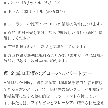
バケツ: 18リットル（5ガロン）
ドラム: 200リットル（50ガロン）
クーラントの比率：7〜8%（作業場の条件によります）
保管: 直射日光を避け、常温で乾燥した涼しい場所に保
管してください
有効期限：6ヶ月（新品を基準としています）
浮遊物質が最初に現れることがありますが、それは脱泡
添加剤であり、数日以内に消えます。
🌏 金属加工液のグローバルパートナー
HAI LU JYA HEは、高性能産業用潤滑剤を専門とする信頼
できる台湾のメーカーで、信頼性の高いグローバル物流と
納期厳守に対する核心的なコミットメントを持っていま
す。私たちは、
フィリピン
と
マレーシア
に確立された流通