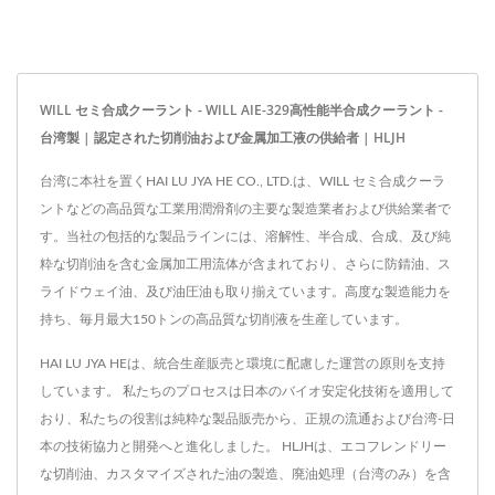
WILL セミ合成クーラント - WILL AIE-329高性能半合成クーラント -
台湾製 | 認定された切削油および金属加工液の供給者 | HLJH
台湾に本社を置くHAI LU JYA HE CO., LTD.は、WILL セミ合成クーラ
ントなどの高品質な工業用潤滑剤の主要な製造業者および供給業者で
す。当社の包括的な製品ラインには、溶解性、半合成、合成、及び純
粋な切削油を含む金属加工用流体が含まれており、さらに防錆油、ス
ライドウェイ油、及び油圧油も取り揃えています。高度な製造能力を
持ち、毎月最大150トンの高品質な切削液を生産しています。
HAI LU JYA HEは、統合生産販売と環境に配慮した運営の原則を支持
しています。 私たちのプロセスは日本のバイオ安定化技術を適用して
おり、私たちの役割は純粋な製品販売から、正規の流通および台湾-日
本の技術協力と開発へと進化しました。 HLJHは、エコフレンドリー
な切削油、カスタマイズされた油の製造、廃油処理（台湾のみ）を含