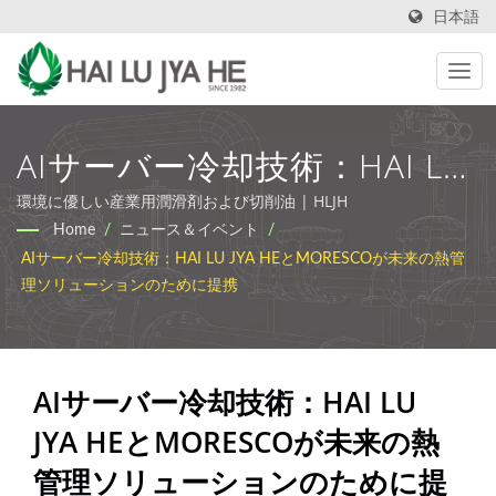
日本語
AIサーバー冷却技術：HAI LU
JYA HEとMORESCOが未来の
環境に優しい産業用潤滑剤および切削油 | HLJH
Home
/
ニュース＆イベント
/
熱管理ソリューションのため
AIサーバー冷却技術：HAI LU JYA HEとMORESCOが未来の熱管
に提携 | 工業用切削油と潤滑
理ソリューションのために提携
剤の製造業者 | HLJH
AIサーバー冷却技術：HAI LU
JYA HEとMORESCOが未来の熱
管理ソリューションのために提