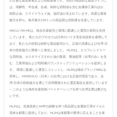
の主要な製造業者および供給業者です。当社の包括的な製品ラインに
は、溶解性、半合成、合成、純粋な切削油を含む金属加工液のほか、
錆防止油、スライドウェイ油、油圧油が含まれています。高度な製造
能力を持ち、毎月最大150トンの高品質な切削液を生産しています。
HAI LU JYA HEは、統合生産販売と環境に配慮した運営の原則を支持
しています。 私たちのプロセスは日本のバイオ安定化技術を適用して
おり、私たちの役割は純粋な製品販売から、正規の流通および台湾-日
本の技術協力と開発へと進化しました。 HLJHは、エコフレンドリー
な切削油、カスタマイズされた油の製造、廃油処理（台湾のみ）を含
む、工業用油および切削液のワンストップソリューションを提供しま
す。 環境に配慮した運営にコミットし、HLJHは独自ブランドWILLを
所有し、MORESCO（日本）の台湾における正規代理店であり、台
湾-日本の技術協力を通じて共同開発された選定製品を提供しています
— このような海外生産技術パートナーシップを持つ台湾企業は数少な
いです。
HLJHは、先進技術と44年の経験を持つ高品質な金属加工用オイルと
流体を顧客に提供しており、HLJHは各顧客の要求に応えることを保