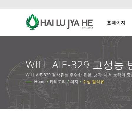
홈페이지
WILL AIE-329 고
체 및 폐수 솔루션 | HL
WILL AIE-329 절삭유는 우수한 윤활, 냉각, 세척 능력과
Home
/
카테고리
/
의지
/
수성 절삭유