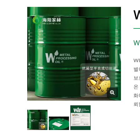
W
W
별
보
온
화
뢰