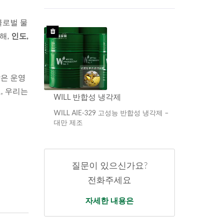
글로벌 물
해,
인도,
받은 운영
, 우리는
WILL 반합성 냉각제
WIL
 냉각제 –
WILL AIE-329 고성능 반합성 냉각제 –
WILL
대만 제조
대만 
질문이 있으신가요?
전화주세요
자세한 내용은