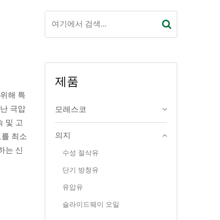
제품
 위해 특
어난 극압
모레스코
 및 고
의지
모를 최소
하는 신
수성 절삭유
단기 방청유
유압유
슬라이드웨이 오일