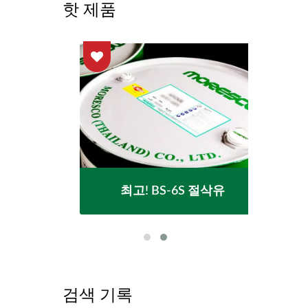
핫 제품
최고! BS-6S 절삭유
검색 기록