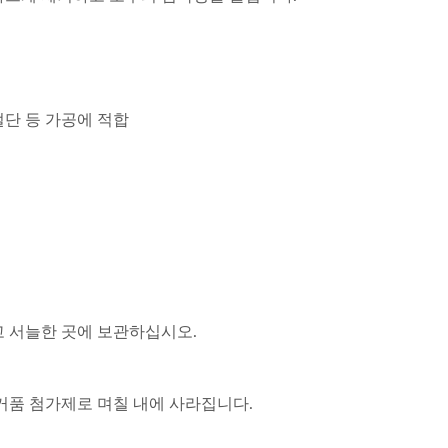
 절단 등 가공에 적합
최고! BS-6S 절삭유
최고! BS-9 절삭유
고 서늘한 곳에 보관하십시오.
거품 첨가제로 며칠 내에 사라집니다.