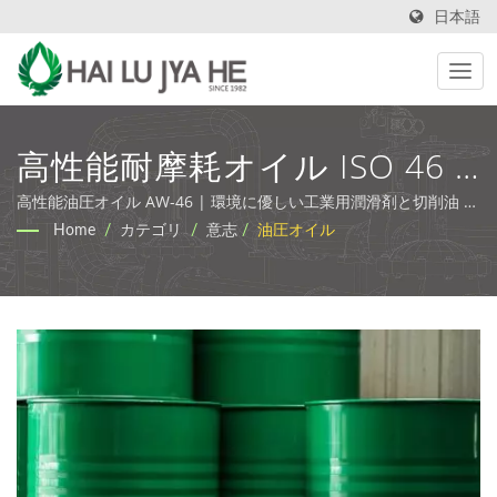
日本語
高性能耐摩耗オイル ISO 46 |
プレミアム金属加工液と廃水
高性能油圧オイル AW-46 | 環境に優しい工業用潤滑剤と切削油 |
HLJH
Home
/
カテゴリ
/
意志
/
油圧オイル
ソリューション | HLJH