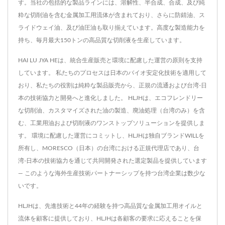
す。当社の包括的な製品ラインには、溶解性、半合成、合成、及び純
粋な切削油を含む金属加工用流体が含まれており、さらに防錆油、ス
ライドウェイ油、及び油圧油も取り揃えています。高度な製造能力を
持ち、毎月最大150トンの高品質な切削液を生産しています。
HAI LU JYA HEは、統合生産販売と環境に配慮した運営の原則を支持
しています。 私たちのプロセスは日本のバイオ安定化技術を適用して
おり、私たちの役割は純粋な製品販売から、正規の流通および台湾-日
本の技術協力と開発へと進化しました。 HLJHは、エコフレンドリー
な切削油、カスタマイズされた油の製造、廃油処理（台湾のみ）を含
む、工業用油および切削液のワンストップソリューションを提供しま
す。 環境に配慮した運営にコミットし、HLJHは独自ブランドWILLを
所有し、MORESCO（日本）の台湾における正規代理店であり、台
湾-日本の技術協力を通じて共同開発された選定製品を提供しています
— このような海外生産技術パートナーシップを持つ台湾企業は数少な
いです。
HLJHは、先進技術と44年の経験を持つ高品質な金属加工用オイルと
流体を顧客に提供しており、HLJHは各顧客の要求に応えることを保