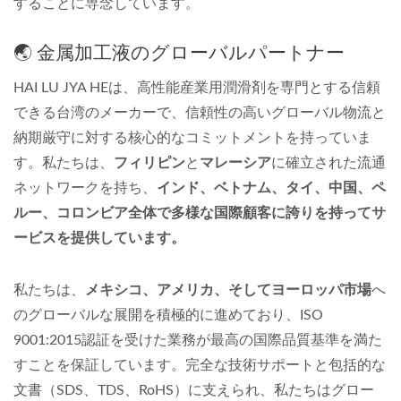
することに専念しています。
🌏 金属加工液のグローバルパートナー
HAI LU JYA HEは、高性能産業用潤滑剤を専門とする信頼
できる台湾のメーカーで、信頼性の高いグローバル物流と
納期厳守に対する核心的なコミットメントを持っていま
す。私たちは、
フィリピン
と
マレーシア
に確立された流通
ネットワークを持ち、
インド、ベトナム、タイ、中国、ペ
ルー、コロンビア全体で多様な国際顧客に誇りを持ってサ
ービスを提供しています。
私たちは、
メキシコ、アメリカ、そしてヨーロッパ市場
へ
のグローバルな展開を積極的に進めており、ISO
9001:2015認証を受けた業務が最高の国際品質基準を満た
すことを保証しています。完全な技術サポートと包括的な
文書（SDS、TDS、RoHS）に支えられ、私たちはグロー