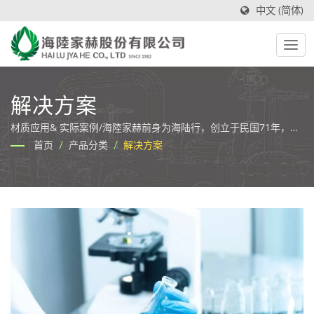
中文 (简体)
解决方案
材质应用& 实际案例/海陸家赫前身为海陆行，创立于民国71年，专
精于各类工业润滑油品类的制造商及供应商。在使命的催化下，海
首页
/
产品分类
/
解决方案
陸家赫期许能赋予这片土地更好的水资源环境，并在2030 年挑战最
具创新的绿色油品企业，随之的战略是让切削油的管理更简单，提
供客户全方位一站式的服务体验。