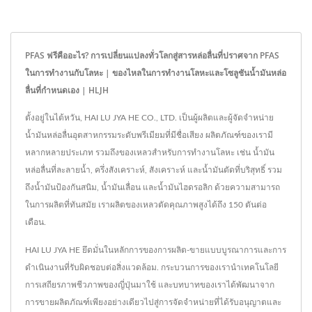
PFAS ฟรีคืออะไร? การเปลี่ยนแปลงทั่วโลกสู่สารหล่อลื่นที่ปราศจาก PFAS
ในการทำงานกับโลหะ | ของไหลในการทำงานโลหะและโซลูชันน้ำมันหล่อ
ลื่นที่กำหนดเอง | HLJH
ตั้งอยู่ในไต้หวัน, HAI LU JYA HE CO., LTD. เป็นผู้ผลิตและผู้จัดจำหน่าย
น้ำมันหล่อลื่นอุตสาหกรรมระดับพรีเมียมที่มีชื่อเสียง ผลิตภัณฑ์ของเรามี
หลากหลายประเภท รวมถึงของเหลวสำหรับการทำงานโลหะ เช่น น้ำมัน
หล่อลื่นที่ละลายน้ำ, ครึ่งสังเคราะห์, สังเคราะห์ และน้ำมันตัดที่บริสุทธิ์ รวม
ถึงน้ำมันป้องกันสนิม, น้ำมันเลื่อน และน้ำมันไฮดรอลิก ด้วยความสามารถ
ในการผลิตที่ทันสมัย เราผลิตของเหลวตัดคุณภาพสูงได้ถึง 150 ตันต่อ
เดือน.
HAI LU JYA HE ยึดมั่นในหลักการของการผลิต-ขายแบบบูรณาการและการ
ดำเนินงานที่รับผิดชอบต่อสิ่งแวดล้อม. กระบวนการของเรานำเทคโนโลยี
การเสถียรภาพชีวภาพของญี่ปุ่นมาใช้ และบทบาทของเราได้พัฒนาจาก
การขายผลิตภัณฑ์เพียงอย่างเดียวไปสู่การจัดจำหน่ายที่ได้รับอนุญาตและ