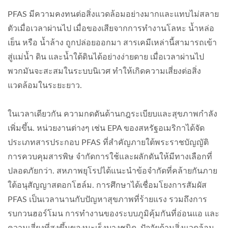
PFAS มีความคงทนต่อสิ่งแวดล้อมอย่างมากและแทบไม่สลาย
ตัวเมื่อเวลาผ่านไป เมื่อของเสียจากการทำงานโลหะ น้ำหล่อ
เย็น หรือ น้ำล้าง ถูกปล่อยออกมา สารเคมีเหล่านี้สามารถเข้า
สู่แม่น้ำ ดิน และน้ำใต้ดินได้อย่างง่ายดาย เมื่อเวลาผ่านไป
พวกมันจะสะสมในระบบนิเวศ ทำให้เกิดความเสี่ยงต่อสิ่ง
แวดล้อมในระยะยาว.
ในเวลาเดียวกัน ความกดดันด้านกฎระเบียบและสุขภาพกำลัง
เพิ่มขึ้น. หน่วยงานต่างๆ เช่น EPA ของสหรัฐอเมริกาได้จัด
ประเภทสารประกอบ PFAS ที่สำคัญภายใต้พระราชบัญญัติ
การควบคุมสารพิษ จำกัดการใช้และผลักดันให้มีทางเลือกที่
ปลอดภัยกว่า. สหภาพยุโรปได้แนะนำข้อจำกัดที่คล้ายกันภาย
ใต้อนุสัญญาสตอกโฮล์ม. การศึกษาได้เชื่อมโยงการสัมผัส
PFAS เป็นเวลานานกับปัญหาสุขภาพที่ร้ายแรง รวมถึงการ
รบกวนฮอร์โมน การทำงานของระบบภูมิคุ้มกันที่อ่อนแอ และ
ความเสี่ยงที่สูงขึ้นของมะเร็งบางชนิด. ปัจจัยด้านสิ่งแวดล้อม