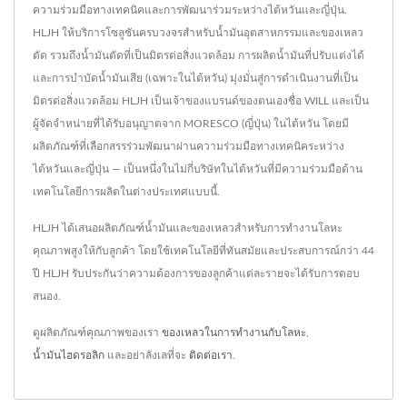
ความร่วมมือทางเทคนิคและการพัฒนาร่วมระหว่างไต้หวันและญี่ปุ่น.
HLJH ให้บริการโซลูชันครบวงจรสำหรับน้ำมันอุตสาหกรรมและของเหลว
ตัด รวมถึงน้ำมันตัดที่เป็นมิตรต่อสิ่งแวดล้อม การผลิตน้ำมันที่ปรับแต่งได้
และการบำบัดน้ำมันเสีย (เฉพาะในไต้หวัน) มุ่งมั่นสู่การดำเนินงานที่เป็น
มิตรต่อสิ่งแวดล้อม HLJH เป็นเจ้าของแบรนด์ของตนเองชื่อ WILL และเป็น
ผู้จัดจำหน่ายที่ได้รับอนุญาตจาก MORESCO (ญี่ปุ่น) ในไต้หวัน โดยมี
ผลิตภัณฑ์ที่เลือกสรรร่วมพัฒนาผ่านความร่วมมือทางเทคนิคระหว่าง
ไต้หวันและญี่ปุ่น — เป็นหนึ่งในไม่กี่บริษัทในไต้หวันที่มีความร่วมมือด้าน
เทคโนโลยีการผลิตในต่างประเทศแบบนี้.
HLJH ได้เสนอผลิตภัณฑ์น้ำมันและของเหลวสำหรับการทำงานโลหะ
คุณภาพสูงให้กับลูกค้า โดยใช้เทคโนโลยีที่ทันสมัยและประสบการณ์กว่า 44
ปี HLJH รับประกันว่าความต้องการของลูกค้าแต่ละรายจะได้รับการตอบ
สนอง.
ดูผลิตภัณฑ์คุณภาพของเรา
ของเหลวในการทำงานกับโลหะ
,
น้ำมันไฮดรอลิก
และอย่าลังเลที่จะ
ติดต่อเรา
.