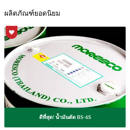
ผลิตภัณฑ์ยอดนิยม
ดีที่สุด! น้ำมันตัด BS-6S