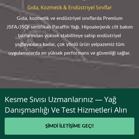
Gıda, Kozmetik & Endüstriyel Sınıflar
Gıda, kozmetik ve endüstriyel sınıflarda Premium
JSFA/JSQI sertifikalı Paraffin Yağı. Hipoalerjenik cilt bakım
bazlarından yüksek stabiliteye sahip endüstriyel
yağlayıcılara kadar, çok yönlü ürün yelpazemiz tüm
uygulamalarda en yüksek performans ve güvenliği sağlar.
Kesme Sıvısı Uzmanlarınız — Yağ
Danışmanlığı Ve Test Hizmetleri Alın
ŞIMDI İLETIŞIME GEÇ!!